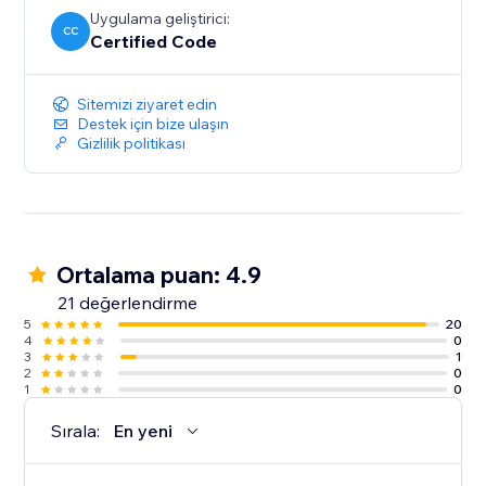
Uygulama geliştirici:
CC
Certified Code
Sitemizi ziyaret edin
Destek için bize ulaşın
Gizlilik politikası
Ortalama puan: 4.9
21 değerlendirme
5
20
4
0
3
1
2
0
1
0
Sırala:
En yeni