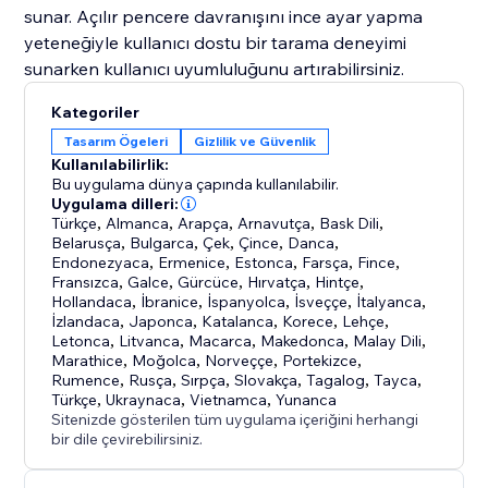
sunar. Açılır pencere davranışını ince ayar yapma
yeteneğiyle kullanıcı dostu bir tarama deneyimi
sunarken kullanıcı uyumluluğunu artırabilirsiniz.
Kategoriler
Tasarım Ögeleri
Gizlilik ve Güvenlik
Kullanılabilirlik:
Bu uygulama dünya çapında kullanılabilir.
Uygulama dilleri:
Türkçe
,
Almanca
,
Arapça
,
Arnavutça
,
Bask Dili
,
Belarusça
,
Bulgarca
,
Çek
,
Çince
,
Danca
,
Endonezyaca
,
Ermenice
,
Estonca
,
Farsça
,
Fince
,
Fransızca
,
Galce
,
Gürcüce
,
Hırvatça
,
Hintçe
,
Hollandaca
,
İbranice
,
İspanyolca
,
İsveççe
,
İtalyanca
,
İzlandaca
,
Japonca
,
Katalanca
,
Korece
,
Lehçe
,
Letonca
,
Litvanca
,
Macarca
,
Makedonca
,
Malay Dili
,
Marathice
,
Moğolca
,
Norveççe
,
Portekizce
,
Rumence
,
Rusça
,
Sırpça
,
Slovakça
,
Tagalog
,
Tayca
,
Türkçe
,
Ukraynaca
,
Vietnamca
,
Yunanca
Sitenizde gösterilen tüm uygulama içeriğini herhangi
bir dile çevirebilirsiniz.