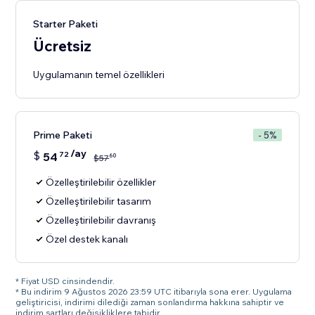
Starter Paketi
Ücretsiz
Uygulamanın temel özellikleri
Prime Paketi
- 5%
/ay
$
54
72
60
$
57
Özelleştirilebilir özellikler
Özelleştirilebilir tasarım
Özelleştirilebilir davranış
Özel destek kanalı
* Fiyat USD cinsindendir.
* Bu indirim 9 Ağustos 2026 23:59 UTC itibarıyla sona erer. Uygulama
geliştiricisi, indirimi dilediği zaman sonlandırma hakkına sahiptir ve
indirim şartları değişikliklere tabidir.