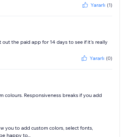
Yararlı
(1)
t out the paid app for 14 days to see if it's really
Yararlı
(0)
om colours. Responsiveness breaks if you add
w you to add custom colors, select fonts,
 be happy to...