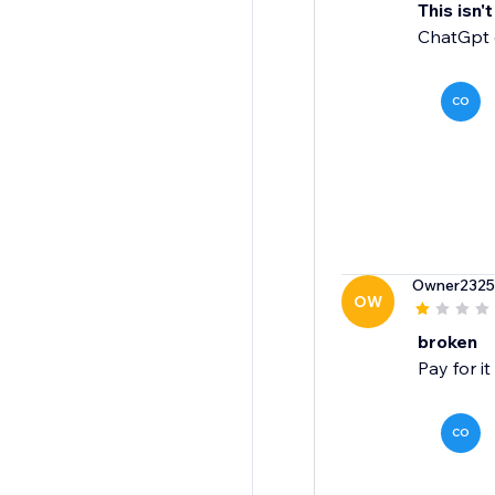
This isn'
ChatGpt c
CO
Owner2325
OW
broken
Pay for 
CO