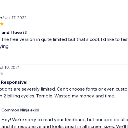
rr
/ Jul 17, 2022
 and I love it!
the free version in quite limited but that's cool. I'd like to tes
ying.
ct 19, 2021
 Responsive!
tions are severely limited. Can't choose fonts or even cust
 2 billing cycles. Terrible. Wasted my money and time.
Common Ninja ekibi
Hey! We're sorry to read your feedback, but our app do allo
and it's responsive and looks great in all screen sizes. We'll