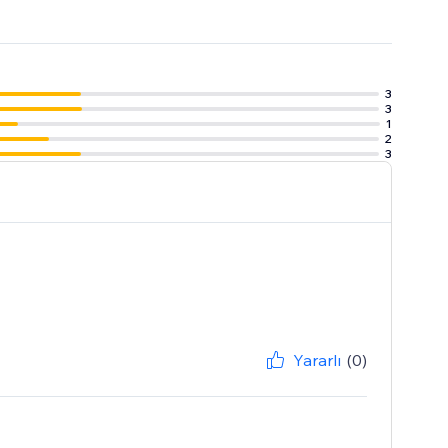
3
3
1
2
3
Yararlı
(0)