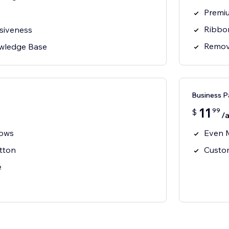
Premi
Ribbo
siveness
Remov
wledge Base
Business P
11
99
$
/
Rows
Even M
utton
Custo
e