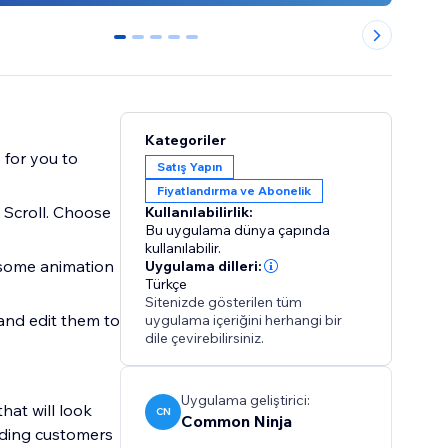
0
1
2
3
4
Kategoriler
 for you to
Satış Yapın
Fiyatlandırma ve Abonelik
 Scroll. Choose
Kullanılabilirlik:
Bu uygulama dünya çapında
kullanılabilir.
 some animation
Uygulama dilleri:
Türkçe
Sitenizde gösterilen tüm
 and edit them to
uygulama içeriğini herhangi bir
dile çevirebilirsiniz.
Uygulama geliştirici:
hat will look
CN
Common Ninja
iding customers