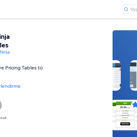
nja
les
inja
 Pricing Tables to
rlendirme
vcut