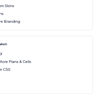
um Skins
ns
e Branding
aketi
ay
ore Plans & Cells
m CSS