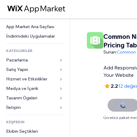
App Market Ana Sayfası
Common Ni
İndirimdeki Uygulamalar
Pricing Tab
KATEGORİLER
Sunan:
Common N
Pazarlama
Add Responsive
Satış Yapın
Reklamlar
Your Website
Mobil
Hizmet ve Etkinlikler
Mağazalar için uygulamalar
2.2
12 değe
Site Analizleri
Gönderim ve Teslimat
Medya ve İçerik
Oteller
Sosyal Ağ
Satış Düğmeleri
Etkinlikler
Tasarım Ögeleri
Galeri
SEO
Online Kurslar
Restoranlar
Müzik
Haritalar ve Navigasyon
İletişim 
Etkileşim
Sipariş Üzerine Baskı
Emlak
Podcast
Gizlilik ve Güvenlik
Formlar
Ücretsiz paket me
Site Listeleri
Muhasebe
KEŞFEDİN
Randevular
Fotoğrafçılık
Saat
Blog
E-posta
Kuponlar ve Müşteri Sadakati
Ekibin Seçtikleri
Video
Sayfa Şablonları
Anketler