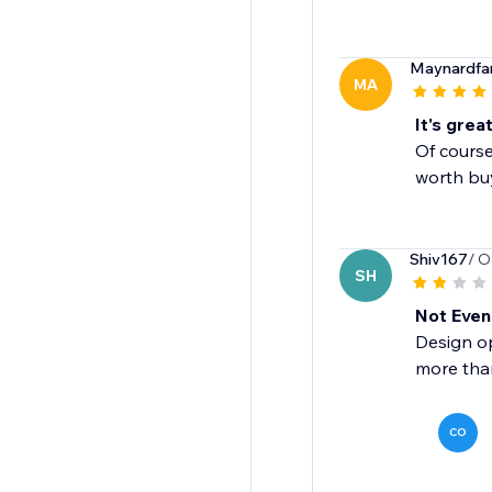
Maynardfa
MA
It's great
Of course 
worth bu
Shiv167
/ O
SH
Not Even
Design op
more than
CO