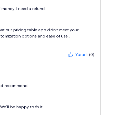
of money I need a refund
at our pricing table app didn't meet your
tomization options and ease of use...
Yararlı
(0)
not recommend.
e'll be happy to fix it.