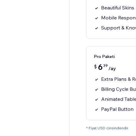
Beautiful Skins
Mobile Respon
Support & Kno
Pro Paketi
6
39
$
/ay
Extra Plans & 
Billing Cycle B
Animated Tabl
PayPal Button
* Fiyat USD cinsindendir.