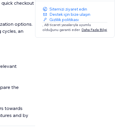
a quick checkout
Sitemizi ziyaret edin
Destek için bize ulaşın
Gizlilik politikası
zation options.
, AB ticaret yasalarıyla uyumlu
olduğunu garanti eder.
Daha Fazla Bilgi
g cycles, an
relevant
mpare the
ers towards
atures and by