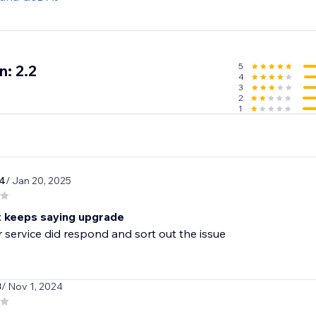
5
n: 2.2
4
3
2
1
4
/ Jan 20, 2025
ut keeps saying upgrade
service did respond and sort out the issue
3
/ Nov 1, 2024