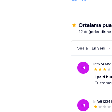
Ortalama pua
12 değerlendirme
Sırala:
En yeni
Info74486
IN
I paid b
Customer 
Info81234
IN