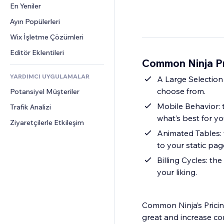
Dönüşüm
Depolama Çözümleri
En Yeniler
PDF
Görüntü Efektleri
Sohbet
Stoksuz Satış
Dosya Paylaşımı
Ayın Popülerleri
Düğmeler ve Menüler
Yorumlar
Fiyatlandırma ve Abonelik
Haberler
Afişler ve Rozetler
Wix İşletme Çözümleri
Telefon
Kitle Fonlaması
İçerik Hizmetleri
Hesap Makineleri
Topluluk
Editör Eklentileri
Yiyecek ve İçecek
Common Ninja Pr
Metin Efektleri
Arama
Değerlendirmeler ve Müşteri 
Görüşleri
YARDIMCI UYGULAMALAR
Hava Durumu
A Large Selection 
CRM
choose from.
Potansiyel Müşteriler
Grafik ve Tablolar
Mobile Behavior: 
Trafik Analizi
what’s best for yo
Ziyaretçilerle Etkileşim
Animated Tables:
to your static pag
Billing Cycles: t
your liking.
Common Ninja’s Pricin
great and increase co