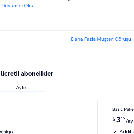
Devamını Oku
Daha Fazla Müşteri Görüşü
ücretli abonelikler
Aylık
Basic Pake
3
15
$
/ay
Additi
Design