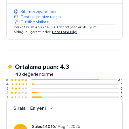
Sitemizi ziyaret edin
Destek için bize ulaşın
Gizlilik politikası
Market Push Apps SRL, AB ticaret yasalarıyla uyumlu
olduğunu garanti eder.
Daha Fazla Bilgi
Ortalama puan: 4.3
43 değerlendirme
5
34
4
1
3
0
2
3
1
5
Sırala:
En yeni
Sales44016
/ Aug 4, 2026