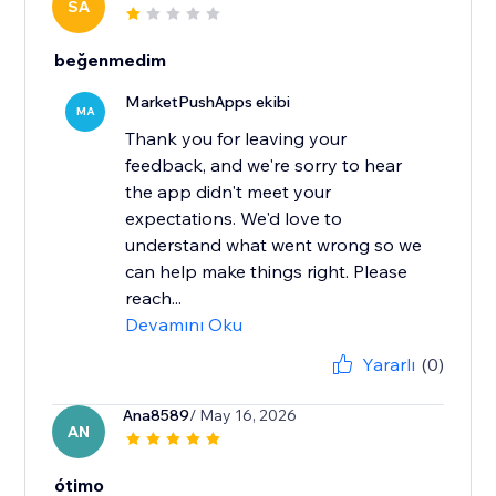
SA
beğenmedim
MarketPushApps ekibi
MA
Thank you for leaving your
feedback, and we're sorry to hear
the app didn't meet your
expectations. We'd love to
understand what went wrong so we
can help make things right. Please
reach...
Devamını Oku
Yararlı
(0)
Ana8589
/ May 16, 2026
AN
ótimo