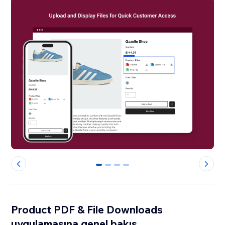
0
1
2
3
Product PDF & File Downloads
uygulamasına genel bakış