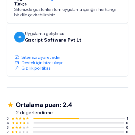
Türkçe
Sitenizde gösterilen tüm uygulama içeriğini herhangi
bir dile çevirebilirsiniz.
Uygulama geliştirici:
QL
Qscript Software Pvt Lt
Sitemizi ziyaret edin
Destek için bize ulaşın
Gizlilik politikası
Ortalama puan: 2.4
2 değerlendirme
5
1
4
0
3
0
2
0