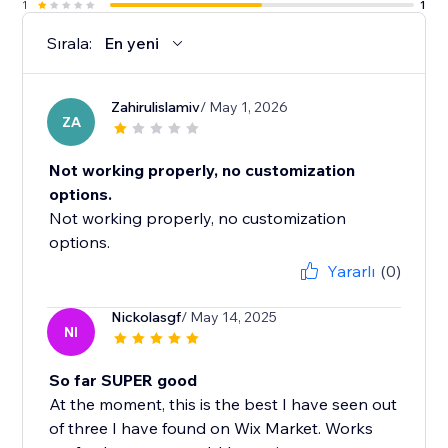
1
1
Sırala:
En yeni
Zahirulislamiv
/ May 1, 2026
ZA
Not working properly, no customization
options.
Not working properly, no customization
options.
Yararlı
(0)
Nickolasgf
/ May 14, 2025
NI
So far SUPER good
At the moment, this is the best I have seen out
of three I have found on Wix Market. Works