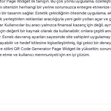
r Page Widget ile tanışın. Bu çok yönlü uygulama, özelleştir
nı sitenizin herhangi bir yerine sorunsuzca entegre etmenize
ı bir tasarım sağlar. Estetik çekiciliğinin ötesinde uygulama, w
k yerleştirilen reklamlar aracılığıyla yeni gelir yolları açar ve
r. Kullanıcılar bu aracı yalnızca finansal kazanç için değil, a
i için değerli bir kaynak olarak da kullanabilir; onlara çeşitli 
. Esnek davranış ayarları sayesinde site sahipleri uygulamayı
yabilir ve hedef kitlesine kişiselleştirilmiş, ilgi çekici bir dene
i ve stilini QR Code Generator Page Widget ile yükseltin; soru
e etme ve kullanıcı memnuniyeti için en iyi çözüm.