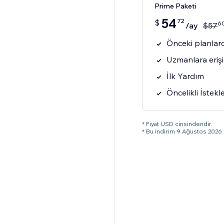
Prime Paketi
54
72
$
6
/ay
$
57
Önceki planlard
Uzmanlara eriş
İlk Yardım
Öncelikli İstekl
* Fiyat USD cinsindendir.
* Bu indirim 9 Ağustos 2026 2