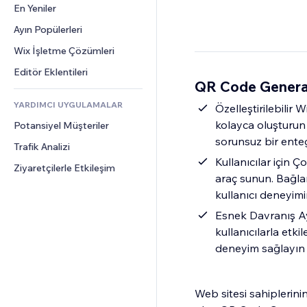
Dönüşüm
Depolama Çözümleri
En Yeniler
PDF
Görüntü Efektleri
Sohbet
Stoksuz Satış
Dosya Paylaşımı
Ayın Popülerleri
Düğmeler ve Menüler
Yorumlar
Fiyatlandırma ve Abonelik
Haberler
Afişler ve Rozetler
Wix İşletme Çözümleri
Telefon
Kitle Fonlaması
İçerik Hizmetleri
Hesap Makineleri
Topluluk
Editör Eklentileri
Yiyecek ve İçecek
QR Code Generat
Metin Efektleri
Arama
Değerlendirmeler ve Müşteri 
Görüşleri
YARDIMCI UYGULAMALAR
Hava Durumu
Özelleştirilebilir 
CRM
kolayca oluşturun 
Potansiyel Müşteriler
Grafik ve Tablolar
sorunsuz bir ente
Trafik Analizi
Kullanıcılar için Ç
Ziyaretçilerle Etkileşim
araç sunun. Bağlan
kullanıcı deneyimin
Esnek Davranış Aya
kullanıcılarla etki
deneyim sağlayın
Web sitesi sahiplerini