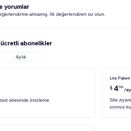
e yorumlar
erlendirme almamış. İlk değerlendiren siz olun.
ücretli abonelikler
Aylık
Lite Paketi
4
56
$
/a
Site ziya
test sitesinde önizleme
sınırsız k