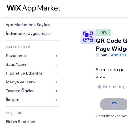
App Market Ana Sayfası
- 5%
İndirimdeki Uygulamalar
QR Code G
KATEGORİLER
Page Widg
Sunan:
Certified
Pazarlama
Satış Yapın
Reklamlar
Sitenizden geli
Mobil
Hizmet ve Etkinlikler
Mağazalar için uygulamalar
araç
Site Analizleri
Gönderim ve Teslimat
Medya ve İçerik
Oteller
Henüz değe
Sosyal Ağ
Satış Düğmeleri
Etkinlikler
Tasarım Ögeleri
Galeri
SEO
Online Kurslar
Restoranlar
Müzik
Haritalar ve Navigasyon
İletişim 
Etkileşim
Sipariş Üzerine Baskı
Emlak
Podcast
Gizlilik ve Güvenlik
Formlar
Site Listeleri
Muhasebe
KEŞFEDİN
Randevular
Fotoğrafçılık
Saat
Blog
Ücretsiz paket me
E-posta
Kuponlar ve Müşteri Sadakati
Ekibin Seçtikleri
Video
Sayfa Şablonları
Anketler