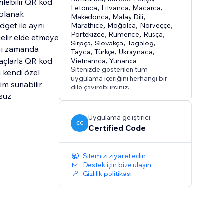
ilebilir QR kod
Letonca
,
Litvanca
,
Macarca
,
 olanak
Makedonca
,
Malay Dili
,
idget ile aynı
Marathice
,
Moğolca
,
Norveççe
,
Portekizce
,
Rumence
,
Rusça
,
 gelir elde etmeye
Sırpça
,
Slovakça
,
Tagalog
,
ynı zamanda
Tayca
,
Türkçe
,
Ukraynaca
,
amaçlarla QR kod
Vietnamca
,
Yunanca
Sitenizde gösterilen tüm
 kendi özel
uygulama içeriğini herhangi bir
yim sunabilir.
dile çevirebilirsiniz.
nsuz
Uygulama geliştirici:
CC
Certified Code
Sitemizi ziyaret edin
Destek için bize ulaşın
Gizlilik politikası