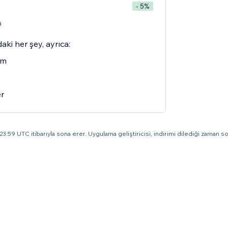
- 5%
0
aki her şey, ayrıca:
im
er
3:59 UTC itibarıyla sona erer. Uygulama geliştiricisi, indirimi dilediği zaman son