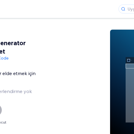
enerator
et
 Code
r elde etmek için
rlendirme yok
vcut