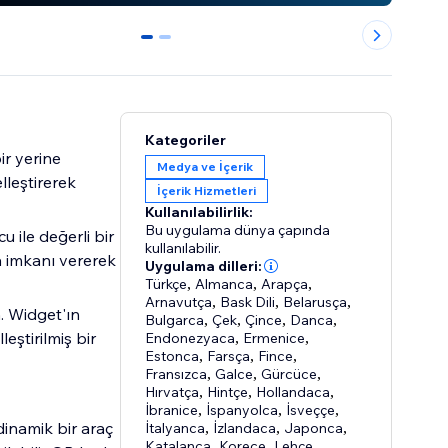
0
1
Kategoriler
ir yerine
Medya ve İçerik
lleştirerek
İçerik Hizmetleri
Kullanılabilirlik:
Bu uygulama dünya çapında
u ile değerli bir
kullanılabilir.
ma imkanı vererek
Uygulama dilleri:
Türkçe
,
Almanca
,
Arapça
,
Arnavutça
,
Bask Dili
,
Belarusça
,
. Widget'ın
Bulgarca
,
Çek
,
Çince
,
Danca
,
leştirilmiş bir
Endonezyaca
,
Ermenice
,
Estonca
,
Farsça
,
Fince
,
Fransızca
,
Galce
,
Gürcüce
,
Hırvatça
,
Hintçe
,
Hollandaca
,
İbranice
,
İspanyolca
,
İsveççe
,
dinamik bir araç
İtalyanca
,
İzlandaca
,
Japonca
,
Katalanca
,
Korece
,
Lehçe
,