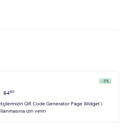
- 5%
80
y
$
4
retçilerinizin QR Code Generator Page Widget'ı
ullanmasına izin verin