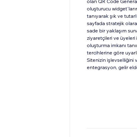
olan QR Code Generato
oluşturucu widget'ları
tanıyarak şık ve tutarl
sayfada stratejik olara
sade bir yaklaşım suna
ziyaretçileri ve üyeler
oluşturma imkanı tanır
tercihlerine göre uyarla
Sitenizin işlevselliğin
entegrasyon, gelir eld