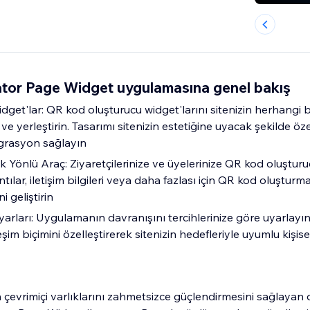
or Page Widget uygulamasına genel bakış
Widget'lar: QR kod oluşturucu widget'larını sitenizin herhangi b
ve yerleştirin. Tasarımı sitenizin estetiğine uyacak şekilde öze
grasyon sağlayın
ok Yönlü Araç: Ziyaretçilerinize ve üyelerinize QR kod oluşturuc
tılar, iletişim bilgileri veya daha fazlası için QR kod oluştur
i geliştirin
rları: Uygulamanın davranışını tercihlerinize göre uyarlayın
leşim biçimini özelleştirerek sitenizin hedefleriyle uyumlu kişisel
n çevrimiçi varlıklarını zahmetsizce güçlendirmesini sağlayan 