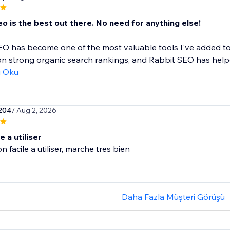
o is the best out there. No need for anything else!
O has become one of the most valuable tools I've added to
 strong organic search rankings, and Rabbit SEO has helpe
ı Oku
204
/ Aug 2, 2026
e a utiliser
n facile a utiliser, marche tres bien
Daha Fazla Müşteri Görüşü