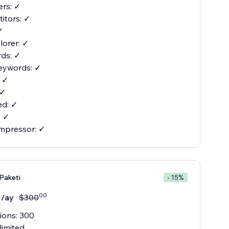
ers: ✓
itors: ✓
✓
orer: ✓
ds: ✓
eywords: ✓
: ✓
 ✓
d: ✓
: ✓
mpressor: ✓
 Paketi
- 15%
00
/ay
$
300
ions: 300
limited