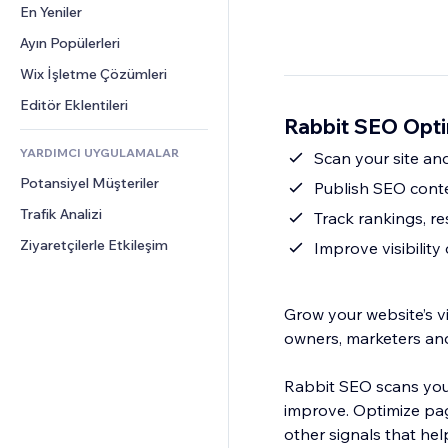
Dönüşüm
Depolama Çözümleri
En Yeniler
PDF
Görüntü Efektleri
Sohbet
Stoksuz Satış
Dosya Paylaşımı
Ayın Popülerleri
Düğmeler ve Menüler
Yorumlar
Fiyatlandırma ve Abonelik
Haberler
Afişler ve Rozetler
Wix İşletme Çözümleri
Telefon
Kitle Fonlaması
İçerik Hizmetleri
Hesap Makineleri
Topluluk
Editör Eklentileri
Yiyecek ve İçecek
Rabbit SEO Opti
Metin Efektleri
Arama
Değerlendirmeler ve Müşteri 
Görüşleri
YARDIMCI UYGULAMALAR
Hava Durumu
Scan your site and
CRM
Potansiyel Müşteriler
Grafik ve Tablolar
Publish SEO conte
Trafik Analizi
Track rankings, r
Ziyaretçilerle Etkileşim
Improve visibilit
Grow your website’s vi
owners, marketers an
Rabbit SEO scans your
improve. Optimize pag
other signals that he