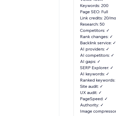
Keywords: 200
Page SEO: Full
Link credits: 20/m
Research: 50
Competitors: ✓
Rank changes: ✓
Backlink service: ✓
AI providers: ✓
AI competitors: ✓
AI gaps: ✓
SERP Explorer: ✓
AI keywords: ✓
Ranked keywords:
Site audit: ✓
UX audit: ✓
PageSpeed: ✓
Authority: ✓
Image compressor