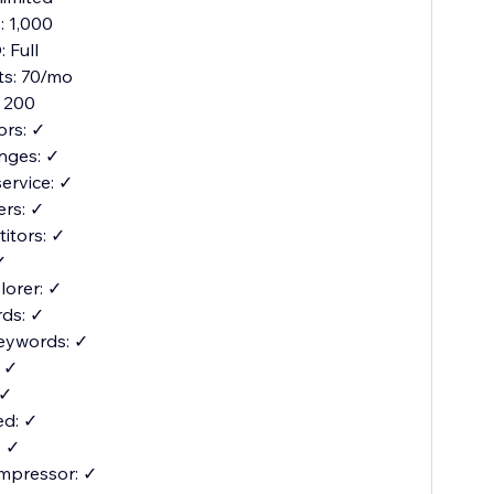
 1,000
 Full
its: 70/mo
 200
ors: ✓
nges: ✓
service: ✓
ers: ✓
itors: ✓
✓
orer: ✓
ds: ✓
eywords: ✓
: ✓
 ✓
d: ✓
: ✓
mpressor: ✓