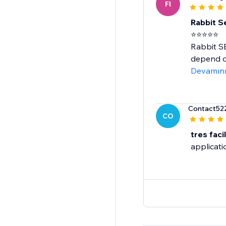
FI
Rabbit Se
⭐⭐⭐⭐⭐
Rabbit SE
depend on
Devamın
Contact52
CO
tres facil
applicatio