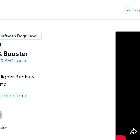
rafından Doğrulandı
O
& Booster
 & SEO Tools
Higher Ranks &
fic
ğerlendirme
vcut