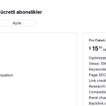
ücretli abonelikler
Aylık
Pro Paketi
15
30
$
/
Optimizat
Views: 15
Keywords
Page SEO:
mization
Link cred
Research:
Competit
Rank cha
Backlink 