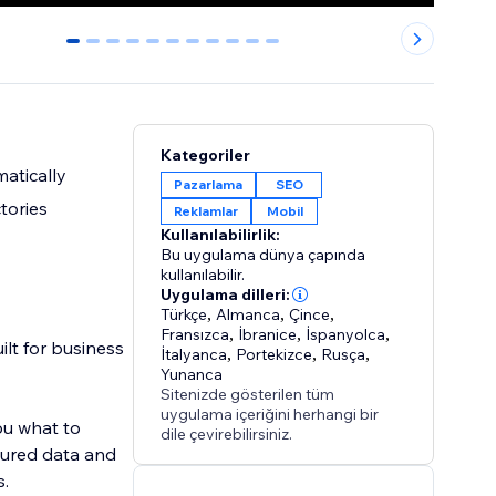
0
1
2
3
4
5
6
7
8
9
10
Kategoriler
matically
Pazarlama
SEO
tories
Reklamlar
Mobil
Kullanılabilirlik:
Bu uygulama dünya çapında
kullanılabilir.
Uygulama dilleri:
Türkçe
,
Almanca
,
Çince
,
Fransızca
,
İbranice
,
İspanyolca
,
ilt for business
İtalyanca
,
Portekizce
,
Rusça
,
Yunanca
Sitenizde gösterilen tüm
uygulama içeriğini herhangi bir
ou what to
dile çevirebilirsiniz.
ctured data and
s.