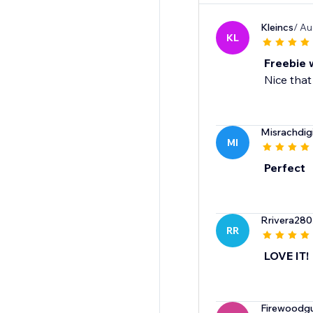
Kleincs
/ Au
KL
Freebie 
Nice that
Misrachdigi
MI
Perfect
Rrivera280
RR
LOVE IT!
Firewoodg