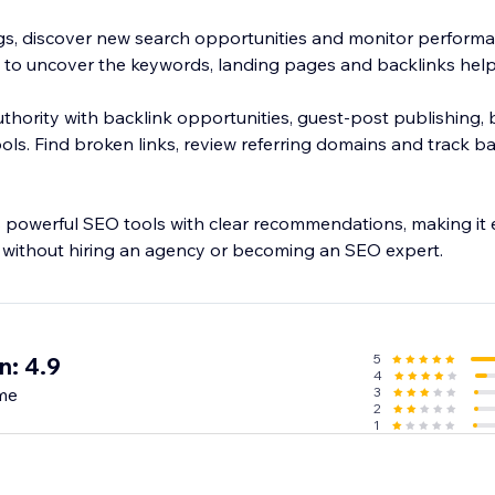
s, discover new search opportunities and monitor performa
 to uncover the keywords, landing pages and backlinks help
uthority with backlink opportunities, guest-post publishing, b
ols. Find broken links, review referring domains and track b
owerful SEO tools with clear recommendations, making it e
 without hiring an agency or becoming an SEO expert.
5
n: 4.9
4
me
3
2
1