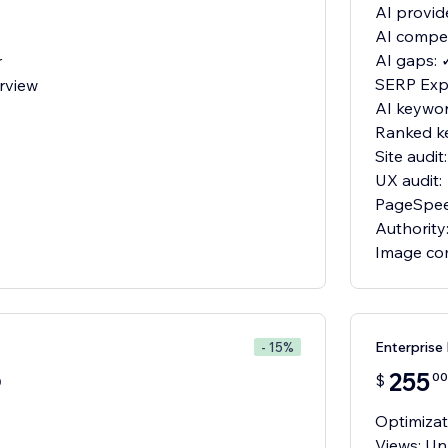
AI provid
AI compet
AI gaps: 
r
SERP Expl
rview
AI keywor
Ranked k
Site audit
UX audit:
PageSpee
Authority
Image co
Enterprise
- 15%
255
00
$
0
Optimizat
Views: Un