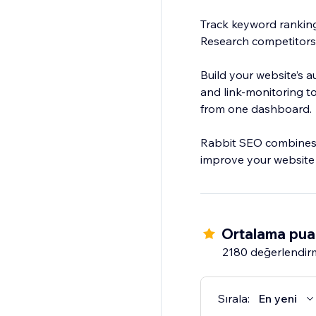
Track keyword ranking
Research competitors
Build your website’s a
and link-monitoring to
from one dashboard.
Rabbit SEO combines p
improve your website
Ortalama pua
2180 değerlendir
Sırala:
En yeni