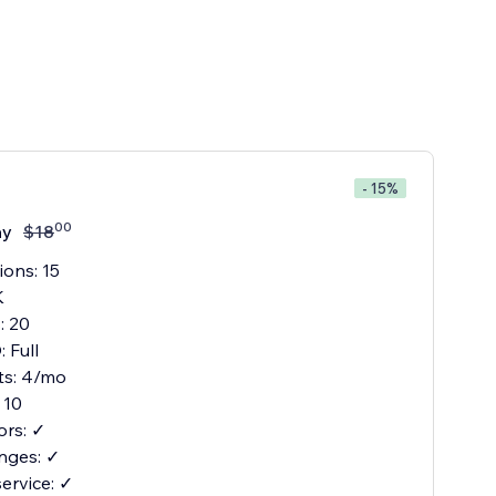
- 15%
00
ay
$
18
ions: 15
K
: 20
 Full
its: 4/mo
 10
ors: ✓
nges: ✓
service: ✓