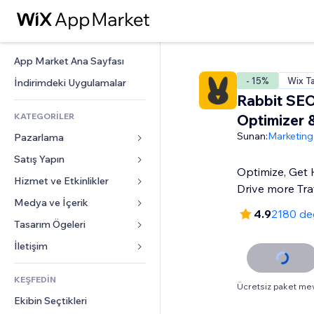
App Market Ana Sayfası
- 15%
Wix Ta
İndirimdeki Uygulamalar
Rabbit SE
KATEGORİLER
Optimizer 
Sunan:
Marketing
Pazarlama
Satış Yapın
Reklamlar
Optimize, Get 
Mobil
Hizmet ve Etkinlikler
Mağazalar için uygulamalar
Drive more Traf
Site Analizleri
Gönderim ve Teslimat
Medya ve İçerik
Oteller
4.9
2180 de
Sosyal Ağ
Satış Düğmeleri
Etkinlikler
Tasarım Ögeleri
Galeri
SEO
Online Kurslar
Restoranlar
Müzik
Haritalar ve Navigasyon
İletişim 
Etkileşim
Sipariş Üzerine Baskı
Emlak
Podcast
Gizlilik ve Güvenlik
Formlar
Site Listeleri
Muhasebe
KEŞFEDİN
Randevular
Fotoğrafçılık
Saat
Blog
Ücretsiz paket me
E-posta
Kuponlar ve Müşteri Sadakati
Ekibin Seçtikleri
Video
Sayfa Şablonları
Anketler