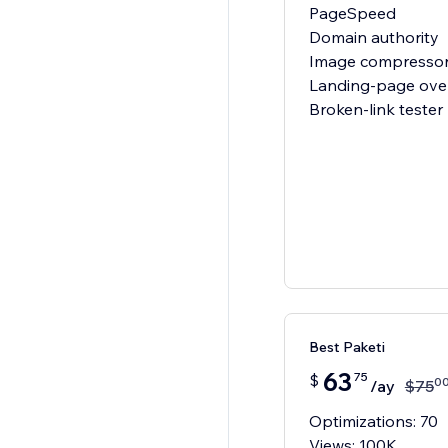
PageSpeed
Domain authority
Image compresso
Landing-page ove
Broken-link tester
Best Paketi
63
75
$
0
/ay
$
75
Optimizations: 70
Views: 100K