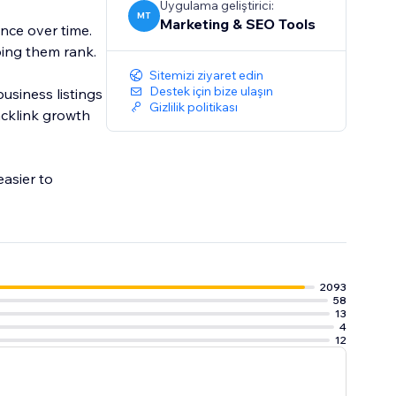
Uygulama geliştirici:
MT
Marketing & SEO Tools
nce over time.
ing them rank.
Sitemizi ziyaret edin
Destek için bize ulaşın
usiness listings
Gizlilik politikası
acklink growth
asier to
2093
58
13
4
12