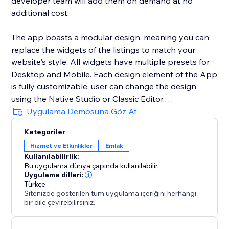
developer team will add them on demand at no
additional cost.
The app boasts a modular design, meaning you can
replace the widgets of the listings to match your
website's style. All widgets have multiple presets for
Desktop and Mobile. Each design element of the App
is fully customizable, user can change the design
using the Native Studio or Classic Editor.
Uygulama Demosuna Göz At
All listings are added using the CMS collection. You
Kategoriler
can either use your own forms using the multiple
Hizmet ve Etkinlikler
Emlak
optional buttons or use the built-in form of the app.
Kullanılabilirlik:
Bu uygulama dünya çapında kullanılabilir.
Uygulama dilleri:
Türkçe
Sitenizde gösterilen tüm uygulama içeriğini herhangi
bir dile çevirebilirsiniz.