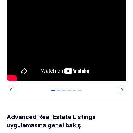
0
1
2
3
4
5
Advanced Real Estate Listings
uygulamasına genel bakış