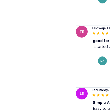
Telowaje33
TE
good for
i started
DA
Ledufamy
/
LE
Simple A
Easy to u