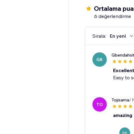
Ortalama pua
6 değerlendirme
Sırala:
En yeni
Gbendahsi
GB
Excellen
Easy to s
Tojisama
/ 
TO
amazing
DA