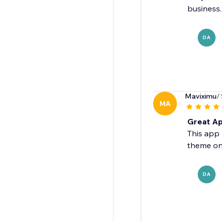
business.
DA
Maviximu
/
MA
Great Ap
This app 
theme on
DA