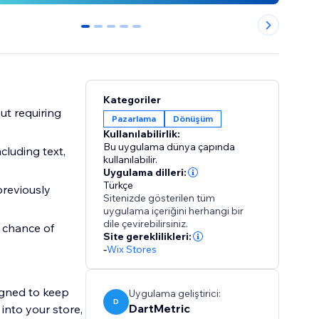
0
1
2
3
4
Kategoriler
ut requiring
Pazarlama
Dönüşüm
Kullanılabilirlik:
Bu uygulama dünya çapında
cluding text,
kullanılabilir.
Uygulama dilleri:
Türkçe
previously
Sitenizde gösterilen tüm
uygulama içeriğini herhangi bir
dile çevirebilirsiniz.
 chance of
Site gereklilikleri:
-
Wix Stores
signed to keep
Uygulama geliştirici:
D
DartMetric
 into your store,