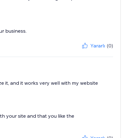
ur business.
Yararlı
(0)
 it, and it works very well with my website
h your site and that you like the