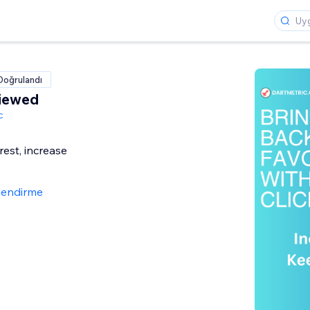
Doğrulandı
Viewed
c
rest, increase
lendirme