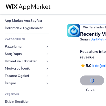
App Market Ana Sayfası
Wix Tarafından 
İndirimdeki Uygulamalar
Recently 
Sunan:
DartMetri
KATEGORİLER
Pazarlama
Recapture inte
Satış Yapın
Reklamlar
revenue
Mobil
Hizmet ve Etkinlikler
Mağazalar için uygulamalar
5.0
6 değer
Site Analizleri
Gönderim ve Teslimat
Medya ve İçerik
Oteller
Sosyal Ağ
Satış Düğmeleri
Etkinlikler
Tasarım Ögeleri
Galeri
SEO
Online Kurslar
Restoranlar
Müzik
Haritalar ve Navigasyon
İletişim 
Etkileşim
Sipariş Üzerine Baskı
Emlak
Podcast
Gizlilik ve Güvenlik
Formlar
Ücretsiz
Site Listeleri
Muhasebe
KEŞFEDİN
Randevular
Fotoğrafçılık
Saat
Blog
E-posta
Kuponlar ve Müşteri Sadakati
Ekibin Seçtikleri
Video
Sayfa Şablonları
Anketler