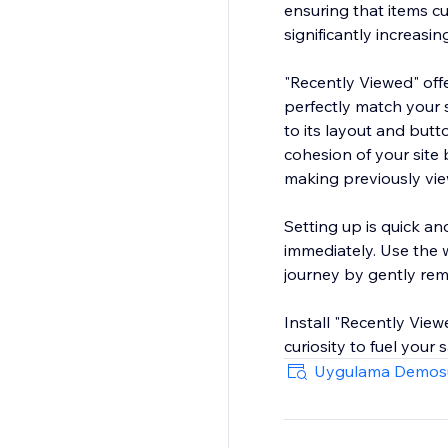
ensuring that items c
significantly increasin
"Recently Viewed" offe
perfectly match your s
to its layout and butt
cohesion of your site
making previously vie
Setting up is quick an
immediately. Use the
journey by gently remi
Install "Recently Vie
curiosity to fuel your
Uygulama Demos