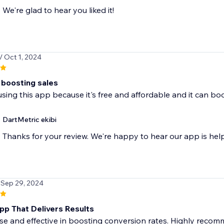
We're glad to hear you liked it!
/ Oct 1, 2024
 boosting sales
 using this app because it's free and affordable and it can bo
DartMetric ekibi
Thanks for your review. We're happy to hear our app is hel
 Sep 29, 2024
pp That Delivers Results
se and effective in boosting conversion rates. Highly recom