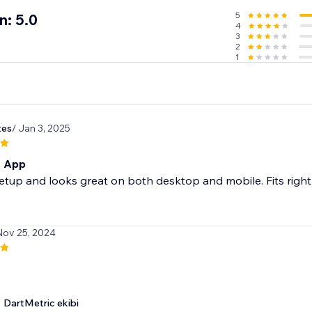
5
n: 5.0
4
3
2
1
tes
/ Jan 3, 2025
t App
etup and looks great on both desktop and mobile. Fits right in
Nov 25, 2024
DartMetric ekibi