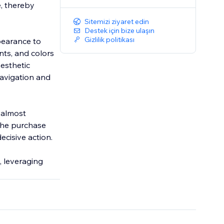
, thereby
Sitemizi ziyaret edin
Destek için bize ulaşın
Gizlilik politikası
ppearance to
nts, and colors
aesthetic
navigation and
s almost
the purchase
ecisive action.
, leveraging