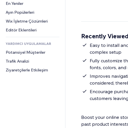
Dönüşüm
Depolama Çözümleri
En Yeniler
PDF
Görüntü Efektleri
Sohbet
Stoksuz Satış
Dosya Paylaşımı
Ayın Popülerleri
Düğmeler ve Menüler
Yorumlar
Fiyatlandırma ve Abonelik
Haberler
Afişler ve Rozetler
Wix İşletme Çözümleri
Telefon
Kitle Fonlaması
İçerik Hizmetleri
Hesap Makineleri
Topluluk
Editör Eklentileri
Yiyecek ve İçecek
Recently Viewed
Metin Efektleri
Arama
Değerlendirmeler ve Müşteri 
Görüşleri
YARDIMCI UYGULAMALAR
Hava Durumu
Easy to install an
CRM
complex setup
Potansiyel Müşteriler
Grafik ve Tablolar
Fully customize th
Trafik Analizi
fonts, colors, and
Ziyaretçilerle Etkileşim
Improves navigati
considered, there
Encourage purchas
customers leaving
Boost your online stor
past product interests