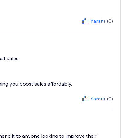
Yararlı
(0)
ost sales
ping you boost sales affordably.
Yararlı
(0)
mend it to anyone looking to improve their