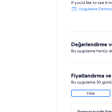
If you'd like to see it
Uygulama Demos
Değerlendirme v
Bu uygulama henüz değ
Fiyatlandırma ve 
Bu uygulama 30 günlü
Yıllık
Premium bundle Pake