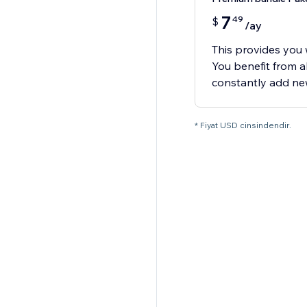
7
49
$
/ay
This provides you w
You benefit from 
constantly add new
* Fiyat USD cinsindendir.