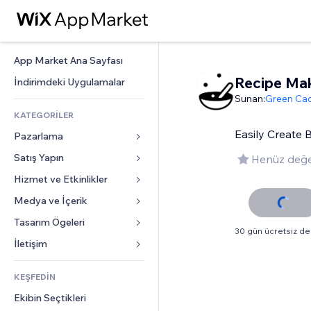
App Market Ana Sayfası
Recipe Ma
İndirimdeki Uygulamalar
Sunan:
Green Cac
KATEGORİLER
Easily Create 
Pazarlama
Satış Yapın
Reklamlar
Henüz değe
Mobil
Hizmet ve Etkinlikler
Mağazalar için uygulamalar
Site Analizleri
Gönderim ve Teslimat
Medya ve İçerik
Oteller
Sosyal Ağ
Satış Düğmeleri
Etkinlikler
Tasarım Ögeleri
Galeri
30 gün ücretsiz 
SEO
Online Kurslar
Restoranlar
Müzik
Haritalar ve Navigasyon
İletişim 
Etkileşim
Sipariş Üzerine Baskı
Emlak
Podcast
Gizlilik ve Güvenlik
Formlar
Site Listeleri
Muhasebe
KEŞFEDİN
Randevular
Fotoğrafçılık
Saat
Blog
E-posta
Kuponlar ve Müşteri Sadakati
Ekibin Seçtikleri
Video
Sayfa Şablonları
Anketler