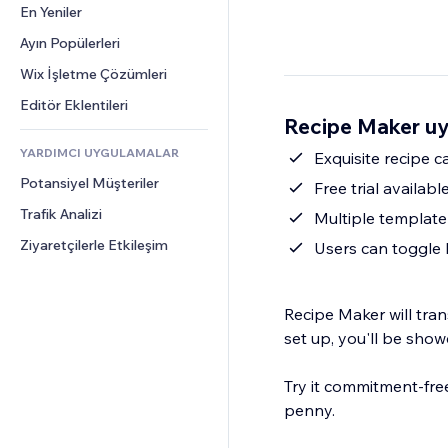
Dönüşüm
Depolama Çözümleri
En Yeniler
PDF
Görüntü Efektleri
Sohbet
Stoksuz Satış
Dosya Paylaşımı
Ayın Popülerleri
Düğmeler ve Menüler
Yorumlar
Fiyatlandırma ve Abonelik
Haberler
Afişler ve Rozetler
Wix İşletme Çözümleri
Telefon
Kitle Fonlaması
İçerik Hizmetleri
Hesap Makineleri
Topluluk
Editör Eklentileri
Yiyecek ve İçecek
Recipe Maker uy
Metin Efektleri
Arama
Değerlendirmeler ve Müşteri 
Görüşleri
YARDIMCI UYGULAMALAR
Hava Durumu
Exquisite recipe 
CRM
Potansiyel Müşteriler
Grafik ve Tablolar
Free trial availabl
Trafik Analizi
Multiple template
Ziyaretçilerle Etkileşim
Users can toggle 
Recipe Maker will tran
set up, you'll be show
Try it commitment-free
penny.