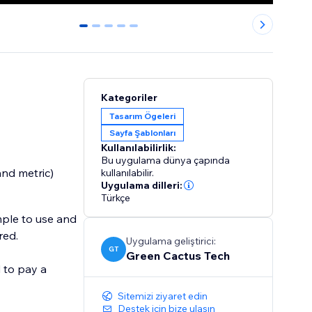
0
1
2
3
4
Kategoriler
Tasarım Ögeleri
Sayfa Şablonları
Kullanılabilirlik:
Bu uygulama dünya çapında
and metric)
kullanılabilir.
Uygulama dilleri:
Türkçe
mple to use and
red.
Uygulama geliştirici:
GT
Green Cactus Tech
d to pay a
Sitemizi ziyaret edin
Destek için bize ulaşın