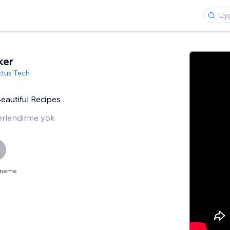
ker
tus Tech
Beautiful Recipes
rlendirme yok
deneme