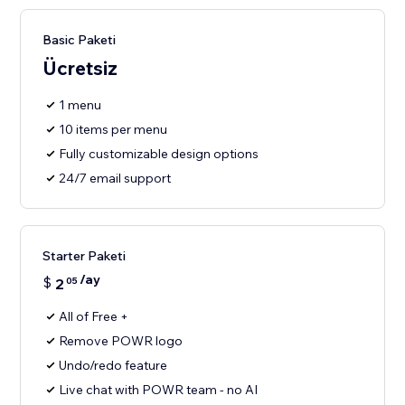
Basic Paketi
Ücretsiz
1 menu
10 items per menu
Fully customizable design options
24/7 email support
Starter Paketi
/ay
$
2
05
All of Free +
Remove POWR logo
Undo/redo feature
Live chat with POWR team - no AI