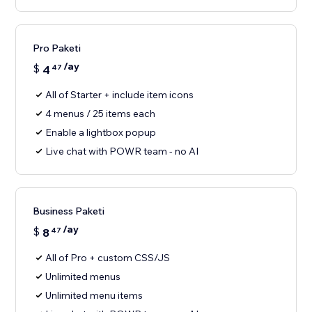
Pro Paketi
/ay
$
4
47
All of Starter + include item icons
4 menus / 25 items each
Enable a lightbox popup
Live chat with POWR team - no AI
Business Paketi
/ay
$
8
47
All of Pro + custom CSS/JS
Unlimited menus
Unlimited menu items