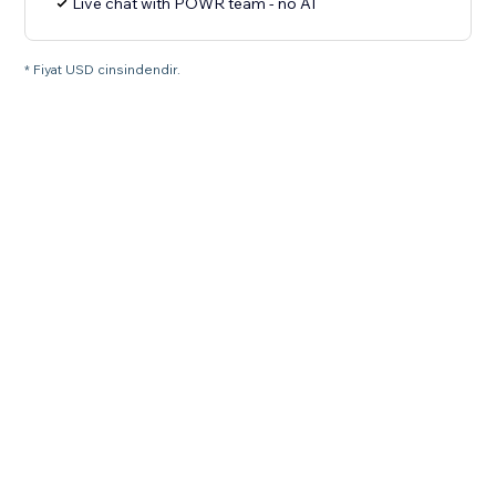
Live chat with POWR team - no AI
* Fiyat USD cinsindendir.