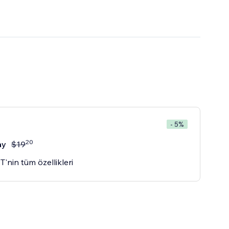
- 5%
20
ay
$
19
'nin tüm özellikleri