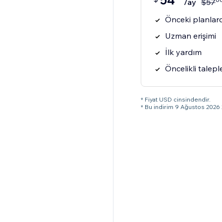
54
/ay
$
57
Önceki planlard
Uzman erişimi
İlk yardım
Öncelikli talepl
* Fiyat USD cinsindendir.
* Bu indirim 9 Ağustos 2026 2