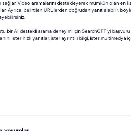
ı sağlar. Video aramalarını destekleyerek mümkün olan en k
ar. Ayrıca, belirtilen URL'lerden doğrudan yanıt alabilir, böyl
yebilirsiniz.
ostu bir AI destekli arama deneyimi için SearchGPT'yi başvur
n. İster hızlı yanıtlar, ister ayrıntılı bilgi, ister multimedya iç
e yorumlar