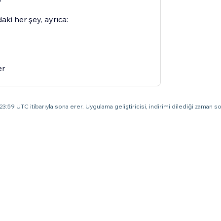
aki her şey, ayrıca:
er
3:59 UTC itibarıyla sona erer. Uygulama geliştiricisi, indirimi dilediği zaman son