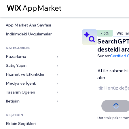
App Market Ana Sayfası
- 5%
Wix Ta
İndirimdeki Uygulamalar
SearchGPT
KATEGORİLER
destekli a
Sunan:
Certified
Pazarlama
Satış Yapın
Reklamlar
AI ile zahmetsi
Mobil
Hizmet ve Etkinlikler
Mağazalar için uygulamalar
alın
Site Analizleri
Gönderim ve Teslimat
Medya ve İçerik
Oteller
Henüz değe
Sosyal Ağ
Satış Düğmeleri
Etkinlikler
Tasarım Ögeleri
Galeri
SEO
Online Kurslar
Restoranlar
Müzik
Haritalar ve Navigasyon
İletişim 
Etkileşim
Sipariş Üzerine Baskı
Emlak
Podcast
Gizlilik ve Güvenlik
Formlar
Site Listeleri
Muhasebe
KEŞFEDİN
Randevular
Fotoğrafçılık
Saat
Blog
Ücretsiz paket me
E-posta
Kuponlar ve Müşteri Sadakati
Ekibin Seçtikleri
Video
Sayfa Şablonları
Anketler