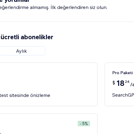
erlendirme almamış. İlk değerlendiren siz olun.
ücretli abonelikler
Aylık
Pro Paketi
18
24
$
/
SearchGPT
test sitesinde önizleme
- 5%
0