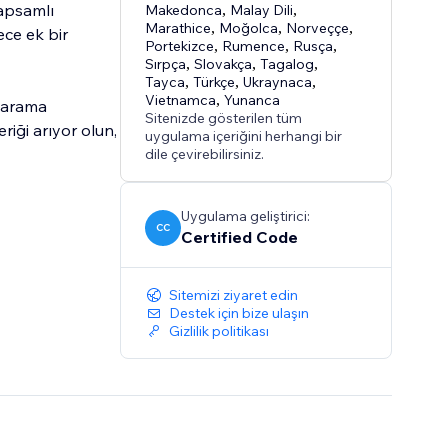
apsamlı
Makedonca
,
Malay Dili
,
Marathice
,
Moğolca
,
Norveççe
,
ece ek bir
Portekizce
,
Rumence
,
Rusça
,
Sırpça
,
Slovakça
,
Tagalog
,
Tayca
,
Türkçe
,
Ukraynaca
,
Vietnamca
,
Yunanca
u arama
Sitenizde gösterilen tüm
eriği arıyor olun,
uygulama içeriğini herhangi bir
dile çevirebilirsiniz.
Uygulama geliştirici:
CC
Certified Code
Sitemizi ziyaret edin
Destek için bize ulaşın
Gizlilik politikası