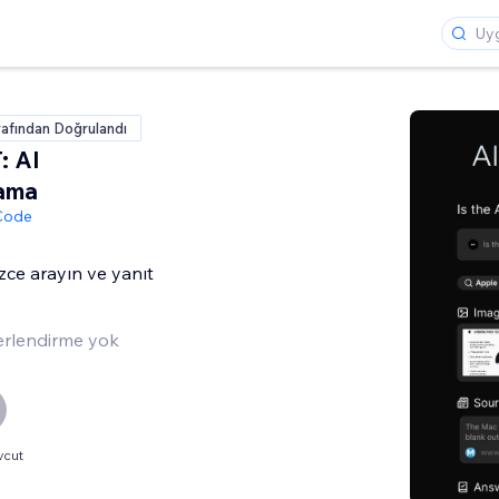
rafından Doğrulandı
: AI
rama
 Code
zce arayın ve yanıt
rlendirme yok
vcut