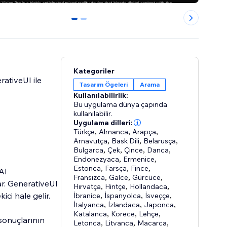
0
1
Kategoriler
rativeUI ile
Tasarım Ögeleri
Arama
Kullanılabilirlik:
Bu uygulama dünya çapında
kullanılabilir.
Uygulama dilleri:
Türkçe
,
Almanca
,
Arapça
,
Arnavutça
,
Bask Dili
,
Belarusça
,
Bulgarca
,
Çek
,
Çince
,
Danca
,
Endonezyaca
,
Ermenice
,
Estonca
,
Farsça
,
Fince
,
AI
Fransızca
,
Galce
,
Gürcüce
,
ar. GenerativeUI
Hırvatça
,
Hintçe
,
Hollandaca
,
ici hale gelir.
İbranice
,
İspanyolca
,
İsveççe
,
İtalyanca
,
İzlandaca
,
Japonca
,
Katalanca
,
Korece
,
Lehçe
,
sonuçlarının
Letonca
,
Litvanca
,
Macarca
,