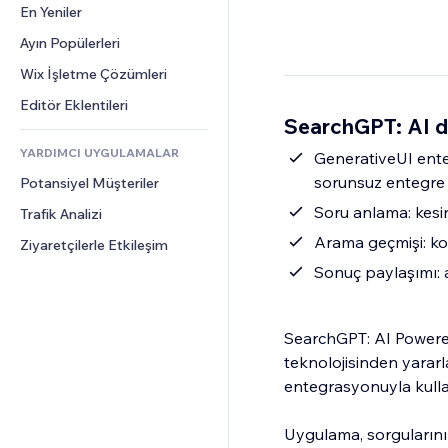
Dönüşüm
Depolama Çözümleri
En Yeniler
PDF
Görüntü Efektleri
Sohbet
Stoksuz Satış
Dosya Paylaşımı
Ayın Popülerleri
Düğmeler ve Menüler
Yorumlar
Fiyatlandırma ve Abonelik
Haberler
Afişler ve Rozetler
Wix İşletme Çözümleri
Telefon
Kitle Fonlaması
İçerik Hizmetleri
Hesap Makineleri
Topluluk
Editör Eklentileri
Yiyecek ve İçecek
SearchGPT: AI d
Metin Efektleri
Arama
Değerlendirmeler ve Müşteri 
Görüşleri
YARDIMCI UYGULAMALAR
Hava Durumu
GenerativeUI enteg
CRM
sorunsuz entegre 
Potansiyel Müşteriler
Grafik ve Tablolar
Soru anlama: kesin
Trafik Analizi
Arama geçmişi: kol
Ziyaretçilerle Etkileşim
Sonuç paylaşımı: 
SearchGPT: AI Powered 
teknolojisinden yararl
entegrasyonuyla kullanıc
Uygulama, sorgularınız