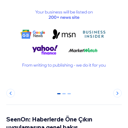
0
1
2
SeenOn: Haberlerde Öne Çıkın
uygulamasına genel bakış