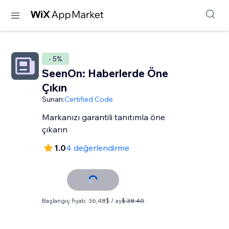
- 5%
SeenOn: Haberlerde Öne
Çıkın
Sunan:
Certified Code
Markanızı garantili tanıtımla öne
çıkarın
1.0
4 değerlendirme
Başlangıç fiyatı: 36,48$ / ay
$ 38.40