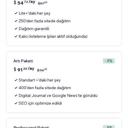
/ay
$
54
72
60
$
57
Lite+'daki her şey
250'den fazla sitede dağıtım
Dağıtım garantili
Kalıcı listeleme (plan aktif olduğunda)
Artı Paketi
- 5%
/ay
$
91
20
00
$
96
Standart +'daki her şey
400'den fazla sitede dağıtım
Digital Journal ve Google News'te görüldü
SEO için optimize edildi
Profesyonel Paketi
- 5%