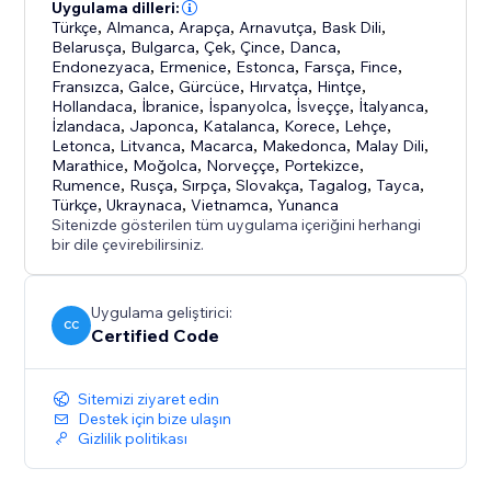
Uygulama dilleri:
Türkçe
,
Almanca
,
Arapça
,
Arnavutça
,
Bask Dili
,
Belarusça
,
Bulgarca
,
Çek
,
Çince
,
Danca
,
Endonezyaca
,
Ermenice
,
Estonca
,
Farsça
,
Fince
,
Fransızca
,
Galce
,
Gürcüce
,
Hırvatça
,
Hintçe
,
Hollandaca
,
İbranice
,
İspanyolca
,
İsveççe
,
İtalyanca
,
İzlandaca
,
Japonca
,
Katalanca
,
Korece
,
Lehçe
,
Letonca
,
Litvanca
,
Macarca
,
Makedonca
,
Malay Dili
,
Marathice
,
Moğolca
,
Norveççe
,
Portekizce
,
Rumence
,
Rusça
,
Sırpça
,
Slovakça
,
Tagalog
,
Tayca
,
Türkçe
,
Ukraynaca
,
Vietnamca
,
Yunanca
Sitenizde gösterilen tüm uygulama içeriğini herhangi
bir dile çevirebilirsiniz.
Uygulama geliştirici:
CC
Certified Code
Sitemizi ziyaret edin
Destek için bize ulaşın
Gizlilik politikası