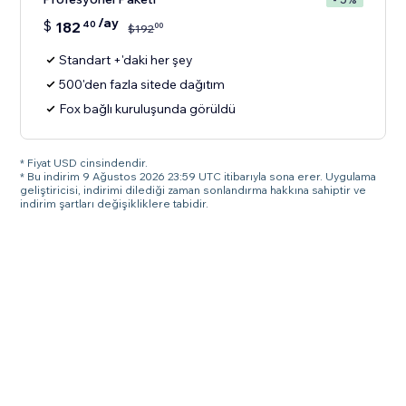
/ay
$
182
40
00
$
192
Standart +'daki her şey
500'den fazla sitede dağıtım
Fox bağlı kuruluşunda görüldü
* Fiyat USD cinsindendir.
* Bu indirim 9 Ağustos 2026 23:59 UTC itibarıyla sona erer. Uygulama
geliştiricisi, indirimi dilediği zaman sonlandırma hakkına sahiptir ve
indirim şartları değişikliklere tabidir.