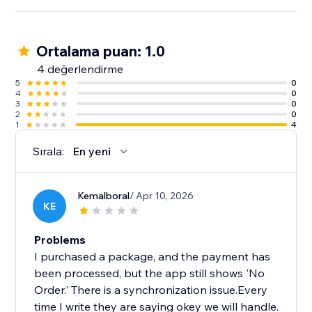
Ortalama puan: 1.0
4 değerlendirme
5
0
4
0
3
0
2
0
1
4
Sırala:
En yeni
Kemalboral
/ Apr 10, 2026
KE
Problems
​I purchased a package, and the payment has
been processed, but the app still shows 'No
Order.' There is a synchronization issue.Every
time I write they are saying okey we will handle.