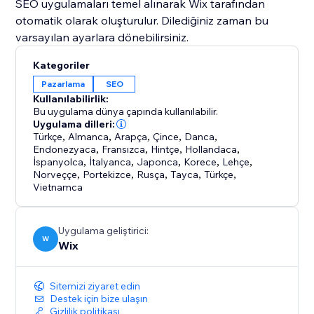
SEO uygulamaları temel alınarak Wix tarafından
otomatik olarak oluşturulur. Dilediğiniz zaman bu
varsayılan ayarlara dönebilirsiniz.
Kategoriler
Pazarlama
SEO
Kullanılabilirlik:
Bu uygulama dünya çapında kullanılabilir.
Uygulama dilleri:
Türkçe
,
Almanca
,
Arapça
,
Çince
,
Danca
,
Endonezyaca
,
Fransızca
,
Hintçe
,
Hollandaca
,
İspanyolca
,
İtalyanca
,
Japonca
,
Korece
,
Lehçe
,
Norveççe
,
Portekizce
,
Rusça
,
Tayca
,
Türkçe
,
Vietnamca
Uygulama geliştirici:
W
Wix
Sitemizi ziyaret edin
Destek için bize ulaşın
Gizlilik politikası