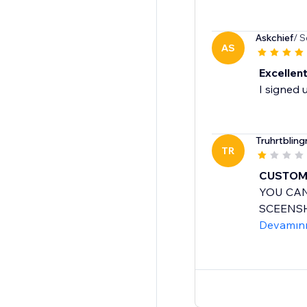
Askchief
/ S
AS
Excellen
I signed 
Truhrtbling
TR
CUSTOME
YOU CAN
SCEENSH
Devamın