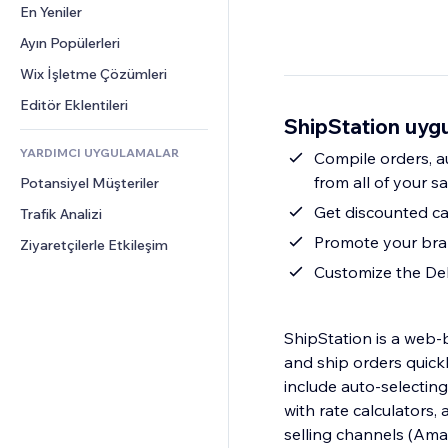
Dönüşüm
Depolama Çözümleri
En Yeniler
PDF
Görüntü Efektleri
Sohbet
Stoksuz Satış
Dosya Paylaşımı
Ayın Popülerleri
Düğmeler ve Menüler
Yorumlar
Fiyatlandırma ve Abonelik
Haberler
Afişler ve Rozetler
Wix İşletme Çözümleri
Telefon
Kitle Fonlaması
İçerik Hizmetleri
Hesap Makineleri
Topluluk
Editör Eklentileri
Yiyecek ve İçecek
ShipStation uyg
Metin Efektleri
Arama
Değerlendirmeler ve Müşteri 
Görüşleri
YARDIMCI UYGULAMALAR
Hava Durumu
Compile orders, a
CRM
from all of your s
Potansiyel Müşteriler
Grafik ve Tablolar
Get discounted ca
Trafik Analizi
Promote your bran
Ziyaretçilerle Etkileşim
Customize the Del
ShipStation is a web-
and ship orders quick
include auto-selecting
with rate calculators
selling channels (Ama