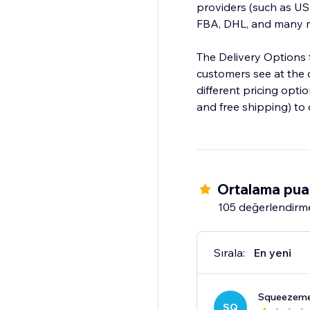
providers (such as US
FBA, DHL, and many m
The Delivery Options f
customers see at the 
different pricing optio
and free shipping) to 
Ortalama pua
105 değerlendirm
Sırala:
En yeni
Squeezem
SQ