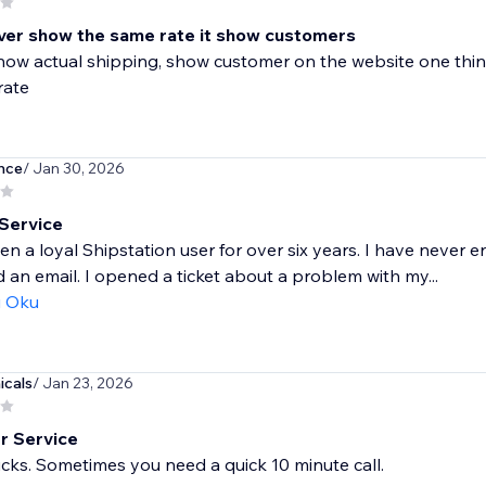
er show the same rate it show customers
ow actual shipping, show customer on the website one thin
rate
nce
/ Jan 30, 2026
 Service
en a loyal Shipstation user for over six years. I have neve
 an email. I opened a ticket about a problem with my...
ı Oku
cals
/ Jan 23, 2026
r Service
ucks. Sometimes you need a quick 10 minute call.