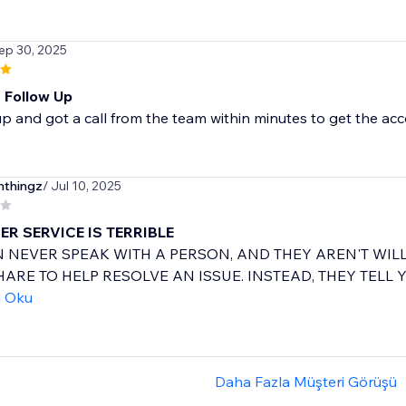
ep 30, 2025
t Follow Up
up and got a call from the team within minutes to get the acco
nthingz
/ Jul 10, 2025
R SERVICE IS TERRIBLE
 NEVER SPEAK WITH A PERSON, AND THEY AREN'T WIL
ARE TO HELP RESOLVE AN ISSUE. INSTEAD, THEY TELL Y
ı Oku
Daha Fazla Müşteri Görüşü