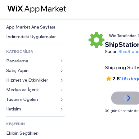
App Market Ana Sayfası
Wix Tarafından 
İndirimdeki Uygulamalar
ShipStatio
Sunan:
ShipStati
KATEGORİLER
Pazarlama
Shipping Softw
Satış Yapın
Reklamlar
2.8
105 değ
Mobil
Hizmet ve Etkinlikler
Mağazalar için uygulamalar
Site Analizleri
Gönderim ve Teslimat
Medya ve İçerik
Oteller
Sosyal Ağ
Satış Düğmeleri
Etkinlikler
Tasarım Ögeleri
Galeri
SEO
Online Kurslar
Restoranlar
Müzik
Haritalar ve Navigasyon
İletişim 
30 gün ücretsiz 
Etkileşim
Sipariş Üzerine Baskı
Emlak
Podcast
Gizlilik ve Güvenlik
Formlar
Site Listeleri
Muhasebe
KEŞFEDİN
Randevular
Fotoğrafçılık
Saat
Blog
E-posta
Kuponlar ve Müşteri Sadakati
Ekibin Seçtikleri
Video
Sayfa Şablonları
Anketler