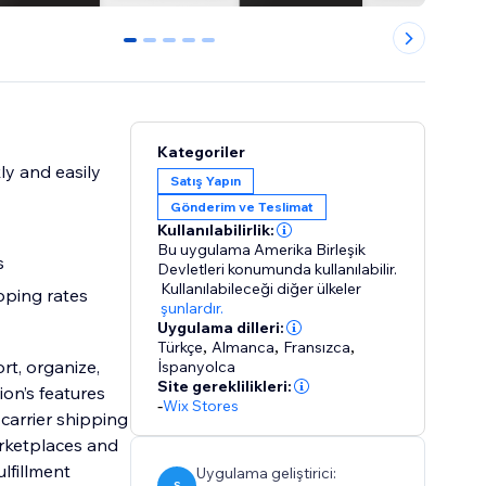
0
1
2
3
4
Kategoriler
ly and easily
Satış Yapın
Gönderim ve Teslimat
Kullanılabilirlik:
Bu uygulama Amerika Birleşik
s
Devletleri konumunda kullanılabilir.
Kullanılabileceği diğer ülkeler
pping rates
şunlardır.
Uygulama dilleri:
Türkçe
,
Almanca
,
Fransızca
,
rt, organize,
İspanyolca
Site gereklilikleri:
on’s features
-
Wix Stores
carrier shipping
arketplaces and
lfillment
Uygulama geliştirici:
S