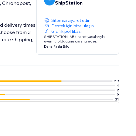
ShipStation
t, Chronopost,
Sitemizi ziyaret edin
d delivery times
Destek için bize ulaşın
Gizlilik politikası
 choose from 3
SHIPSTATION, AB ticaret yasalarıyla
t rate shipping,
uyumlu olduğunu garanti eder.
Daha Fazla Bilgi
59
4
2
9
31