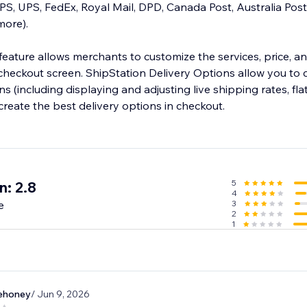
PS, UPS, FedEx, Royal Mail, DPD, Canada Post, Australia Pos
ore).
eature allows merchants to customize the services, price, an
checkout screen. ShipStation Delivery Options allow you to
ns (including displaying and adjusting live shipping rates, fla
create the best delivery options in checkout.
5
n: 2.8
4
e
3
2
1
ehoney
/ Jun 9, 2026