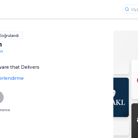
Doğrulandı
n
on
are that Delivers
erlendirme
deneme