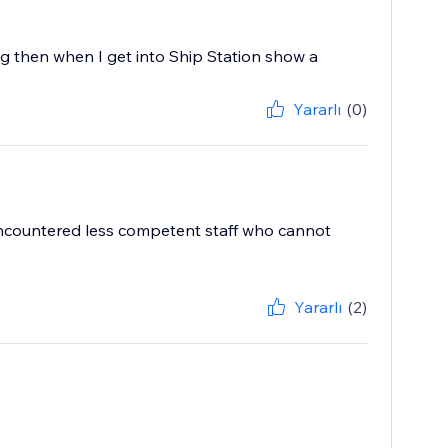
g then when I get into Ship Station show a
Yararlı
(0)
r encountered less competent staff who cannot
Yararlı
(2)