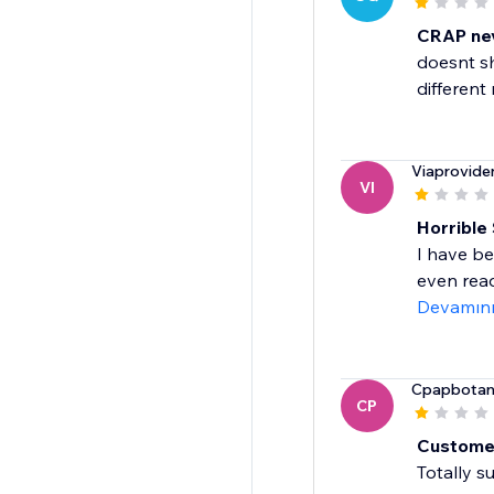
CRAP nev
doesnt sh
different 
Viaprovide
VI
Horrible
I have be
even read
Devamın
Cpapbotani
CP
Custome
Totally s