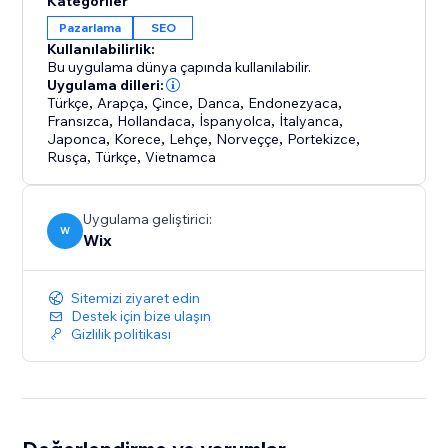
Kategoriler
Pazarlama
SEO
Kullanılabilirlik:
Bu uygulama dünya çapında kullanılabilir.
Uygulama dilleri:
Türkçe
,
Arapça
,
Çince
,
Danca
,
Endonezyaca
,
Fransızca
,
Hollandaca
,
İspanyolca
,
İtalyanca
,
Japonca
,
Korece
,
Lehçe
,
Norveççe
,
Portekizce
,
Rusça
,
Türkçe
,
Vietnamca
Uygulama geliştirici:
W
Wix
Sitemizi ziyaret edin
Destek için bize ulaşın
Gizlilik politikası