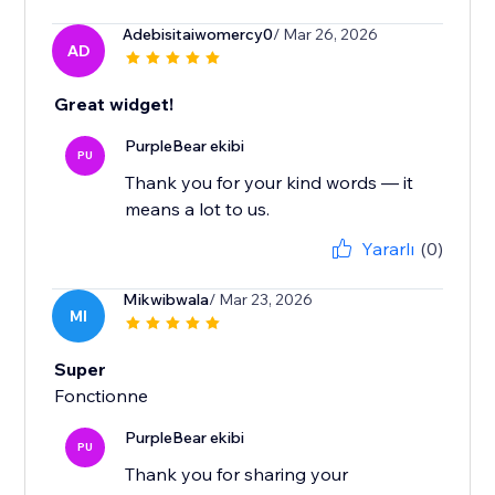
Adebisitaiwomercy0
/ Mar 26, 2026
AD
Great widget!
PurpleBear ekibi
PU
Thank you for your kind words — it
means a lot to us.
Yararlı
(0)
Mikwibwala
/ Mar 23, 2026
MI
Super
Fonctionne
PurpleBear ekibi
PU
Thank you for sharing your