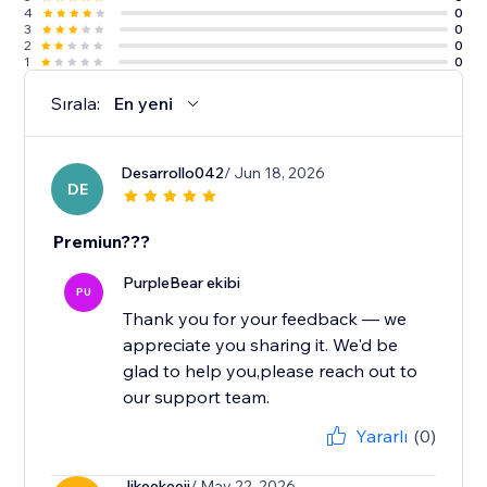
4
0
3
0
2
0
1
0
Sırala:
En yeni
Desarrollo042
/ Jun 18, 2026
DE
Premiun???
PurpleBear ekibi
PU
Thank you for your feedback — we
appreciate you sharing it. We'd be
glad to help you,please reach out to
our support team.
Yararlı
(0)
Jjkeekeejj
/ May 22, 2026