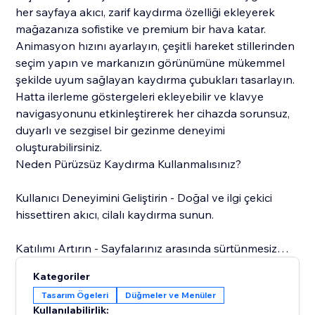
her sayfaya akıcı, zarif kaydırma özelliği ekleyerek
mağazanıza sofistike ve premium bir hava katar.
Animasyon hızını ayarlayın, çeşitli hareket stillerinden
seçim yapın ve markanızın görünümüne mükemmel
şekilde uyum sağlayan kaydırma çubukları tasarlayın.
Hatta ilerleme göstergeleri ekleyebilir ve klavye
navigasyonunu etkinleştirerek her cihazda sorunsuz,
duyarlı ve sezgisel bir gezinme deneyimi
oluşturabilirsiniz.
Neden Pürüzsüz Kaydırma Kullanmalısınız?
Kullanıcı Deneyimini Geliştirin - Doğal ve ilgi çekici
hissettiren akıcı, cilalı kaydırma sunun.
Katılımı Artırın - Sayfalarınız arasında sürtünmesiz
hareketle ziyaretçilerin daha uzun süre gezinmelerini
Kategoriler
teşvik edin.
Tasarım Ögeleri
Düğmeler ve Menüler
Kullanılabilirlik: