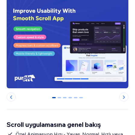
0
1
2
3
4
5
Scroll uygulamasına genel bakış
Özel Animasyon Hızı - Yavaş, Normal, Hızlı veya