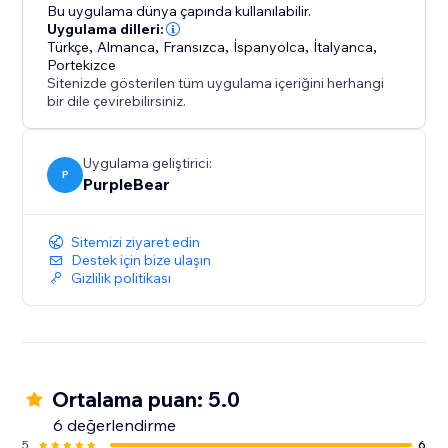
Markanıza Uygun Olun - Her hareketi ve detayı
Bu uygulama dünya çapında kullanılabilir.
mağazanızın estetiğini tamamlamak üzere ayarlayın.
Uygulama dilleri:
Türkçe
,
Almanca
,
Fransızca
,
İspanyolca
,
İtalyanca
,
Portekizce
Web sitenize biraz sofistike bir hava ekleyin - Pürüzsüz
Sitenizde gösterilen tüm uygulama içeriğini herhangi
Kaydırma'yı hemen yükleyin ve her kaydırmanın
bir dile çevirebilirsiniz.
zahmetsiz, modern ve premium hissettirmesini
sağlayın.
Uygulama geliştirici:
P
PurpleBear
Sitemizi ziyaret edin
Destek için bize ulaşın
Gizlilik politikası
Ortalama puan: 5.0
6 değerlendirme
5
6