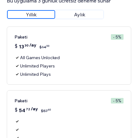
Bu uygulama 3 günlük ücretsiz deneme sunar
Yıllık
Aylık
Paketi
- 5%
/ay
$
13
30
00
$
14
All Games Unlocked
Unlimited Players
Unlimited Plays
Paketi
- 5%
/ay
$
54
72
60
$
57