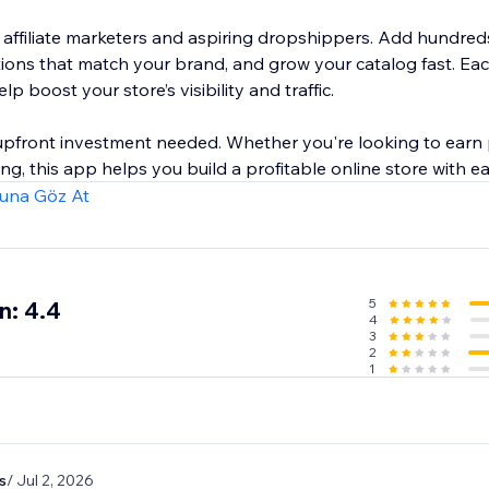
r affiliate marketers and aspiring dropshippers. Add hundred
ctions that match your brand, and grow your catalog fast. E
p boost your store’s visibility and traffic.
r upfront investment needed. Whether you're looking to earn
g, this app helps you build a profitable online store with ea
una Göz At
5
n: 4.4
4
3
2
1
s
/ Jul 2, 2026