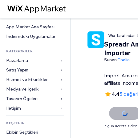
App Market Ana Sayfası
Wix Tarafından 
İndirimdeki Uygulamalar
Spreadr A
KATEGORİLER
Importer
Sunan:
Thalia
Pazarlama
Satış Yapın
Reklamlar
Import Amazon
Mobil
Hizmet ve Etkinlikler
Mağazalar için uygulamalar
affiliate incom
Site Analizleri
Gönderim ve Teslimat
Medya ve İçerik
Oteller
4.4
5 değer
Sosyal Ağ
Satış Düğmeleri
Etkinlikler
Tasarım Ögeleri
Galeri
SEO
Online Kurslar
Restoranlar
Müzik
Haritalar ve Navigasyon
İletişim 
Etkileşim
Sipariş Üzerine Baskı
Emlak
Podcast
Gizlilik ve Güvenlik
Formlar
Site Listeleri
Muhasebe
KEŞFEDİN
Randevular
Fotoğrafçılık
Saat
Blog
7 gün ücretsiz de
E-posta
Kuponlar ve Müşteri Sadakati
Ekibin Seçtikleri
Video
Sayfa Şablonları
Anketler