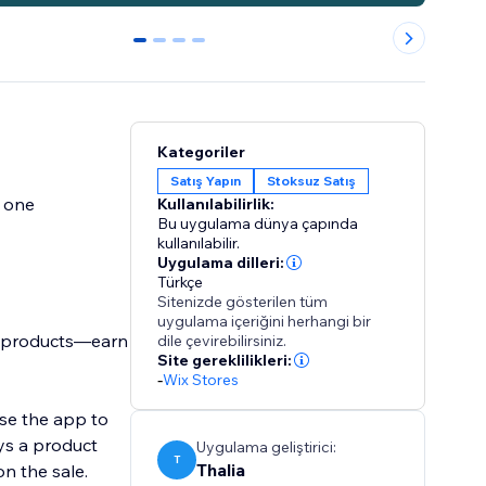
0
1
2
3
Kategoriler
Satış Yapın
Stoksuz Satış
y one
Kullanılabilirlik:
Bu uygulama dünya çapında
kullanılabilir.
Uygulama dilleri:
Türkçe
Sitenizde gösterilen tüm
uygulama içeriğini herhangi bir
n products—earn
dile çevirebilirsiniz.
Site gereklilikleri:
-
Wix Stores
use the app to
ys a product
Uygulama geliştirici:
T
Thalia
n the sale.