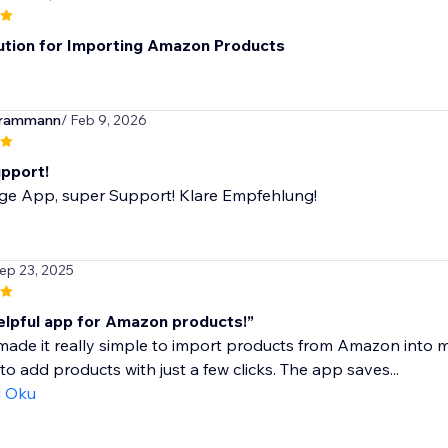
ution for Importing Amazon Products
erammann
/ Feb 9, 2026
pport!
ige App, super Support! Klare Empfehlung!
Sep 23, 2025
elpful app for Amazon products!”
ade it really simple to import products from Amazon into m
to add products with just a few clicks. The app saves...
ı Oku