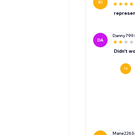
KI
represent
Danny799
DA
Didn't wo
TH
Mane2263