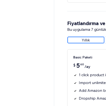
Fiyatlandırma ve 
Bu uygulama 7 günlük
Yıllık
Basic Paketi
5
60
$
/ay
1 click produc
Import unlimit
Add Amazon bu
Dropship Amaz