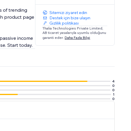
s of trending
Sitemizi ziyaret edin
ach product page
Destek için bize ulaşın
Gizlilik politikası
Thalia Technologies Private Limited,
AB ticaret yasalarıyla uyumlu olduğunu
 passive income
garanti eder.
Daha Fazla Bilgi
se. Start today.
4
0
0
1
0