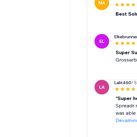
MA
Best Sol
Elkebrunn
EL
Super Su
Grossart
Lalit460
/ 
LA
“Super h
Spreadr m
was able 
Devamın