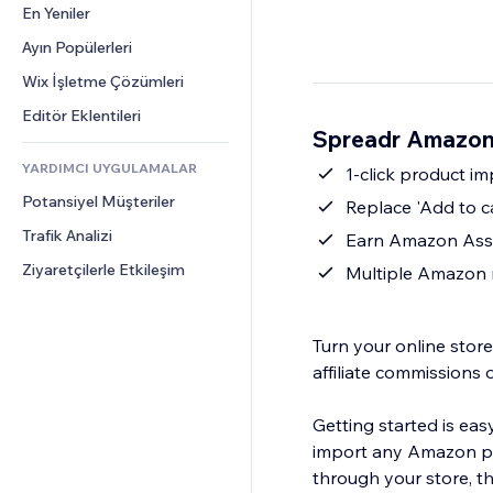
Dönüşüm
Depolama Çözümleri
En Yeniler
PDF
Görüntü Efektleri
Sohbet
Stoksuz Satış
Dosya Paylaşımı
Ayın Popülerleri
Düğmeler ve Menüler
Yorumlar
Fiyatlandırma ve Abonelik
Haberler
Afişler ve Rozetler
Wix İşletme Çözümleri
Telefon
Kitle Fonlaması
İçerik Hizmetleri
Hesap Makineleri
Topluluk
Editör Eklentileri
Yiyecek ve İçecek
Spreadr Amazon 
Metin Efektleri
Arama
Değerlendirmeler ve Müşteri 
Görüşleri
YARDIMCI UYGULAMALAR
Hava Durumu
1-click product i
CRM
Potansiyel Müşteriler
Grafik ve Tablolar
Replace 'Add to c
Trafik Analizi
Earn Amazon Asso
Ziyaretçilerle Etkileşim
Multiple Amazon 
Turn your online sto
affiliate commissions 
Getting started is eas
import any Amazon pro
through your store, t