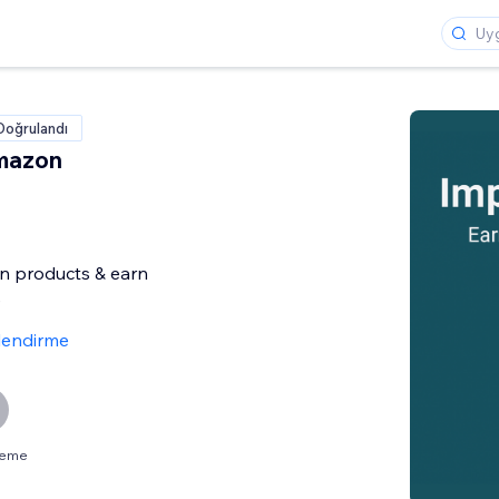
Doğrulandı
mazon
 products & earn
e
lendirme
neme