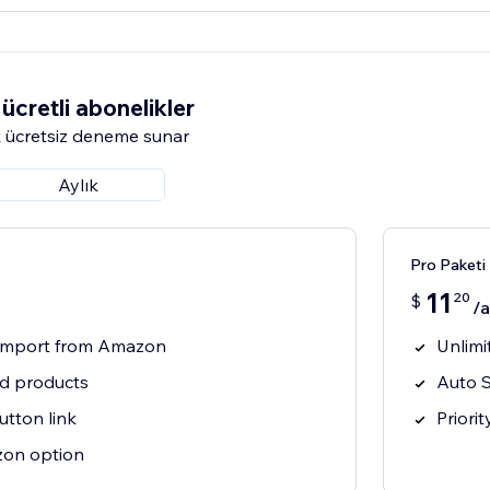
ücretli abonelikler
 ücretsiz deneme sunar
Aylık
Pro Paketi
11
20
$
/
t import from Amazon
Unlimi
ed products
Auto S
tton link
Priori
on option