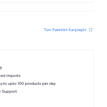
Tüm Paketleri Karşılaştır
ay
ted Imports
ync upto 100 products per day
ty Support