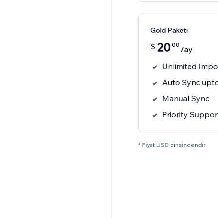
Gold Paketi
20
00
$
/ay
Unlimited Impo
Auto Sync upto
Manual Sync
Priority Suppor
* Fiyat USD cinsindendir.