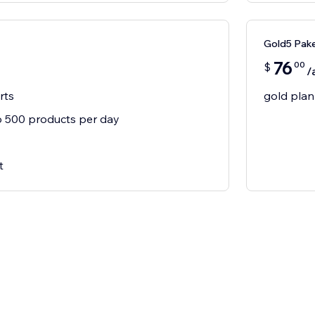
Gold5 Pake
76
00
$
/
rts
gold plan
 500 products per day
t