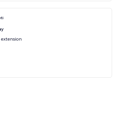
ti
ay
 extension