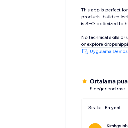
This app is perfect fo
products, build colle
is SEO-optimized to hel
No technical skills o
or explore dropshippin
Uygulama Demos
Ortalama pua
5 değerlendirme
Sırala:
En yeni
Kimhgrubb