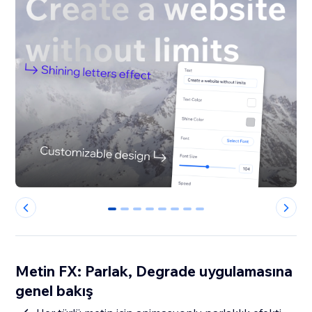
0
1
2
3
4
5
6
7
Metin FX: Parlak, Degrade uygulamasına
genel bakış