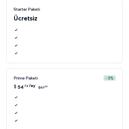
Starter Paketi
Ücretsiz
Prime Paketi
- 5%
/ay
$
54
72
60
$
57