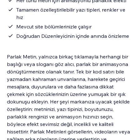
Her türlü metin için animasyonlu parlaklık efekti
Tamamen özelleştirilebilir yazı tipleri, renkler ve
hız
Mevcut site bölümlerinizle çalışır
Doğrudan Düzenleyicinin içinde anında önizleme
Parlak Metin, yalnızca birkaç tıklamayla herhangi bir
başlığı veya sloganı göz alıcı, parlak bir animasyona
dönüştürmenize olanak tanır. Tek bir kod satırı bile
yazmadan kahraman unvanlarına, harekete geçirici
mesajlara, duyurulara ve daha fazlasına dikkat
çekmek için sözcüklerinizin üzerine yumuşak bir ışık
dokunuşu ekleyin. Her şeyi markanıza uyacak şekilde
özelleştirin: metninizi, yazı tipinizi, boyutunuzu,
parlaklık renginizi ve animasyon hızınızı seçin,
böylece efekt sevimsiz değil, incelikli ve kaliteli
hissettirir. Parlak Metinleri görsellerin, videoların veya
sağlam arka planların üzerine yerleştirin ve