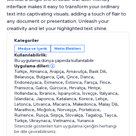
interface makes it easy to transform your ordinary
text into captivating visuals, adding a touch of flair to
any document or presentation. Unleash your
creativity and let your highlighted text shine.
Kategoriler
Medya ve İçerik
Metin Efektleri
Kullanılabilirlik:
Bu uygulama dünya çapında kullanılabilir.
Uygulama dilleri:
Türkçe
,
Almanca
,
Arapça
,
Arnavutça
,
Bask Dili
,
Belarusça
,
Bulgarca
,
Çek
,
Çince
,
Danca
,
Endonezyaca
,
Ermenice
,
Estonca
,
Farsça
,
Fince
,
Fransızca
,
Galce
,
Gürcüce
,
Hırvatça
,
Hintçe
,
Hollandaca
,
İbranice
,
İspanyolca
,
İsveççe
,
İtalyanca
,
İzlandaca
,
Japonca
,
Katalanca
,
Korece
,
Lehçe
,
Letonca
,
Litvanca
,
Macarca
,
Makedonca
,
Malay Dili
,
Marathice
,
Moğolca
,
Norveççe
,
Portekizce
,
Rumence
,
Rusça
,
Sırpça
,
Slovakça
,
Tagalog
,
Tayca
,
Türkçe
,
Ukraynaca
,
Vietnamca
,
Yunanca
Sitenizde gösterilen tüm uygulama içeriğini herhangi
bir dile çevirebilirsiniz.