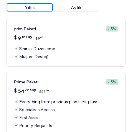
Yıllık
Aylık
prim Paketi
- 5%
/ay
$
9
12
60
$
9
Sınırsız Düzenleme
Müşteri Desteği
Prime Paketi
- 5%
/ay
$
54
72
60
$
57
Everything from previous plan tiers, plus:
Specialists Access
First Assist
Priority Requests