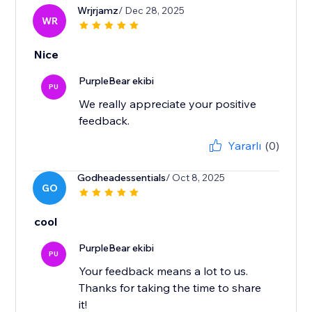
Wrjrjamz
/ Dec 28, 2025
WR
Nice
PurpleBear ekibi
PU
We really appreciate your positive
feedback.
Yararlı
(0)
Godheadessentials
/ Oct 8, 2025
GO
cool
PurpleBear ekibi
PU
Your feedback means a lot to us.
Thanks for taking the time to share
it!