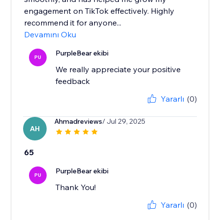
engagement on TikTok effectively. Highly
recommend it for anyone...
Devamını Oku
PurpleBear ekibi
PU
We really appreciate your positive
feedback
Yararlı
(0)
Ahmadreviews
/ Jul 29, 2025
AH
65
PurpleBear ekibi
PU
Thank You!
Yararlı
(0)