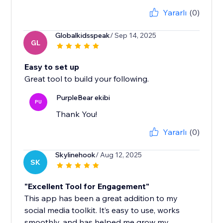
Yararlı
(0)
Globalkidsspeak
/ Sep 14, 2025
GL
Easy to set up
Great tool to build your following.
PurpleBear ekibi
PU
Thank You!
Yararlı
(0)
Skylinehook
/ Aug 12, 2025
SK
"Excellent Tool for Engagement"
This app has been a great addition to my
social media toolkit. It’s easy to use, works
smoothly, and has helped me grow my