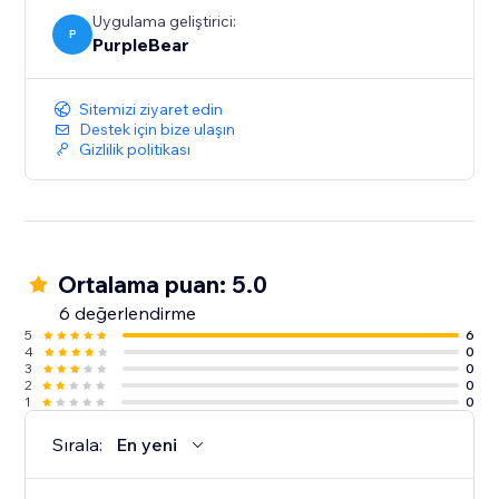
Uygulama geliştirici:
P
PurpleBear
Sitemizi ziyaret edin
Destek için bize ulaşın
Gizlilik politikası
Ortalama puan: 5.0
6 değerlendirme
5
6
4
0
3
0
2
0
1
0
Sırala:
En yeni