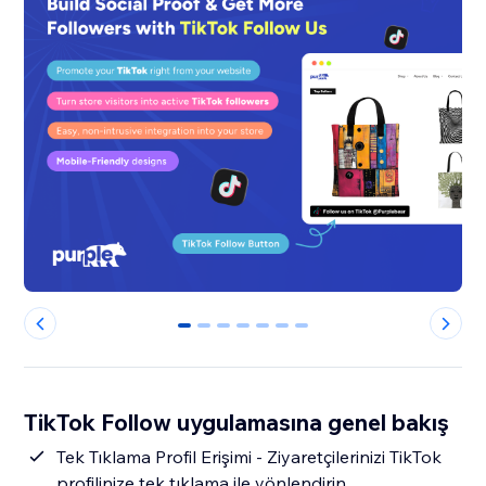
0
1
2
3
4
5
6
TikTok Follow uygulamasına genel bakış
Tek Tıklama Profil Erişimi - Ziyaretçilerinizi TikTok
profilinize tek tıklama ile yönlendirin.