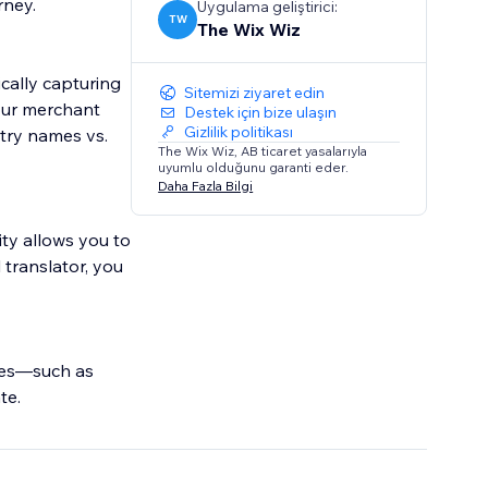
rney.
Uygulama geliştirici:
TW
The Wix Wiz
ically capturing
Sitemizi ziyaret edin
your merchant
Destek için bize ulaşın
Gizlilik politikası
ntry names vs.
The Wix Wiz, AB ticaret yasalarıyla
uyumlu olduğunu garanti eder.
Daha Fazla Bilgi
ty allows you to
 translator, you
ges—such as
te.