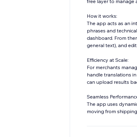
free layer to manage 
How it works:
The app acts as an int
phrases and technical 
dashboard. From there,
general text), and edit
Efficiency at Scale:
For merchants managin
handle translations in
can upload results ba
Seamless Performanc
The app uses dynamic
moving from shipping