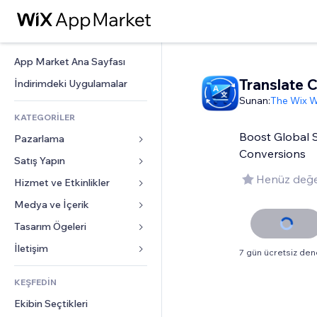
App Market Ana Sayfası
Translate 
İndirimdeki Uygulamalar
Sunan:
The Wix W
KATEGORİLER
Boost Global 
Pazarlama
Conversions
Satış Yapın
Reklamlar
Henüz değe
Mobil
Hizmet ve Etkinlikler
Mağazalar için uygulamalar
Site Analizleri
Gönderim ve Teslimat
Medya ve İçerik
Oteller
Sosyal Ağ
Satış Düğmeleri
Etkinlikler
Tasarım Ögeleri
Galeri
SEO
Online Kurslar
Restoranlar
Müzik
Haritalar ve Navigasyon
İletişim 
7 gün ücretsiz de
Etkileşim
Sipariş Üzerine Baskı
Emlak
Podcast
Gizlilik ve Güvenlik
Formlar
Site Listeleri
Muhasebe
KEŞFEDİN
Randevular
Fotoğrafçılık
Saat
Blog
E-posta
Kuponlar ve Müşteri Sadakati
Ekibin Seçtikleri
Video
Sayfa Şablonları
Anketler