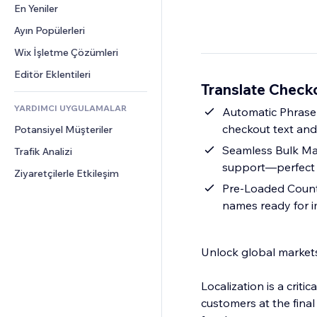
Dönüşüm
Depolama Çözümleri
En Yeniler
PDF
Görüntü Efektleri
Sohbet
Stoksuz Satış
Dosya Paylaşımı
Ayın Popülerleri
Düğmeler ve Menüler
Yorumlar
Fiyatlandırma ve Abonelik
Haberler
Afişler ve Rozetler
Wix İşletme Çözümleri
Telefon
Kitle Fonlaması
İçerik Hizmetleri
Hesap Makineleri
Topluluk
Editör Eklentileri
Yiyecek ve İçecek
Translate Check
Metin Efektleri
Arama
Değerlendirmeler ve Müşteri 
Görüşleri
YARDIMCI UYGULAMALAR
Hava Durumu
Automatic Phrase 
CRM
checkout text and
Potansiyel Müşteriler
Grafik ve Tablolar
Seamless Bulk Ma
Trafik Analizi
support—perfect f
Ziyaretçilerle Etkileşim
Pre-Loaded Countr
names ready for i
Unlock global market
Localization is a critic
customers at the fina