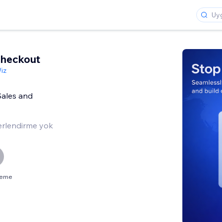
Checkout
iz
Sales and
rlendirme yok
neme