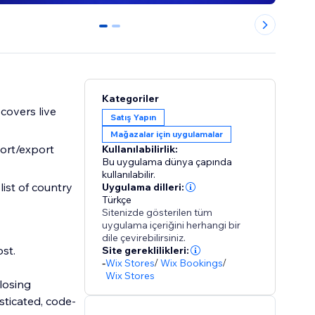
0
1
Kategoriler
covers live
Satış Yapın
Mağazalar için uygulamalar
ort/export
Kullanılabilirlik:
Bu uygulama dünya çapında
kullanılabilir.
ist of country
Uygulama dilleri:
Türkçe
Sitenizde gösterilen tüm
uygulama içeriğini herhangi bir
dile çevirebilirsiniz.
st.
Site gereklilikleri:
-
Wix Stores
/
Wix Bookings
/
Wix Stores
 losing
sticated, code-