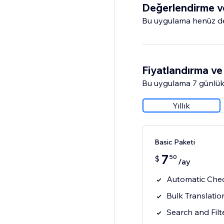
Değerlendirme v
Bu uygulama henüz değ
Fiyatlandırma ve 
Bu uygulama 7 günlük
Yıllık
Basic Paketi
7
50
$
/ay
Automatic Chec
Bulk Translatio
Search and Filt