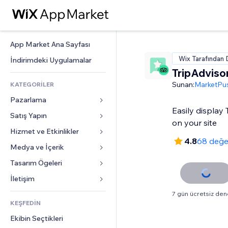
App Market Ana Sayfası
Wix Tarafından 
İndirimdeki Uygulamalar
TripAdviso
Sunan:
MarketPu
KATEGORİLER
Pazarlama
Easily display
Satış Yapın
Reklamlar
on your site
Mobil
Hizmet ve Etkinlikler
Mağazalar için uygulamalar
4.8
68 değe
Site Analizleri
Gönderim ve Teslimat
Medya ve İçerik
Oteller
Sosyal Ağ
Satış Düğmeleri
Etkinlikler
Tasarım Ögeleri
Galeri
SEO
Online Kurslar
Restoranlar
Müzik
Haritalar ve Navigasyon
İletişim 
Etkileşim
Sipariş Üzerine Baskı
Emlak
Podcast
Gizlilik ve Güvenlik
Formlar
7 gün ücretsiz de
Site Listeleri
Muhasebe
KEŞFEDİN
Randevular
Fotoğrafçılık
Saat
Blog
E-posta
Kuponlar ve Müşteri Sadakati
Ekibin Seçtikleri
Video
Sayfa Şablonları
Anketler