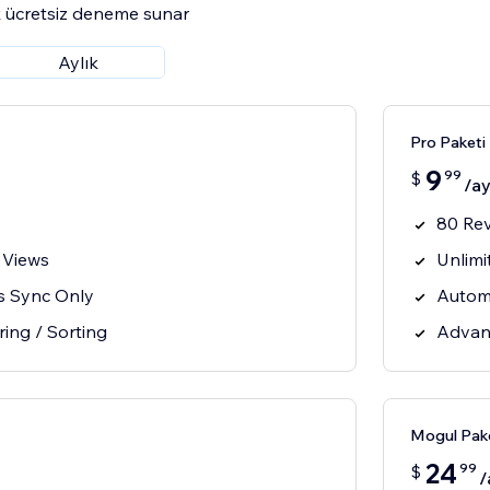
 ücretsiz deneme sunar
Aylık
Pro Paketi
9
99
$
/a
80 Re
 Views
Unlimi
s Sync Only
Autom
ring / Sorting
Advanc
Mogul Pak
24
99
$
/