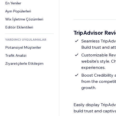
Dönüşüm
Depolama Çözümleri
En Yeniler
PDF
Görüntü Efektleri
Sohbet
Stoksuz Satış
Dosya Paylaşımı
Ayın Popülerleri
Düğmeler ve Menüler
Yorumlar
Fiyatlandırma ve Abonelik
Haberler
Afişler ve Rozetler
Wix İşletme Çözümleri
Telefon
Kitle Fonlaması
İçerik Hizmetleri
Hesap Makineleri
Topluluk
Editör Eklentileri
Yiyecek ve İçecek
TripAdvisor Rev
Metin Efektleri
Arama
Değerlendirmeler ve Müşteri 
Görüşleri
YARDIMCI UYGULAMALAR
Hava Durumu
Seamless TripAdvi
CRM
Build trust and att
Potansiyel Müşteriler
Grafik ve Tablolar
Customizable Revi
Trafik Analizi
website's style. C
Ziyaretçilerle Etkileşim
experiences.
Boost Credibility 
from the competit
growth.
Easily display TripAd
build trust and captiv