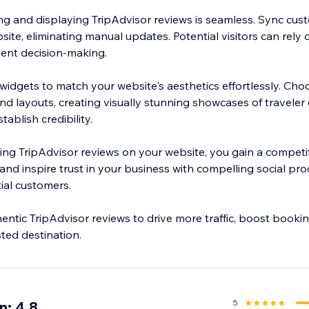
ng and displaying TripAdvisor reviews is seamless. Sync cus
site, eliminating manual updates. Potential visitors can rely
dent decision-making.
widgets to match your website's aesthetics effortlessly. Cho
nd layouts, creating visually stunning showcases of traveler
ablish credibility.
ing TripAdvisor reviews on your website, you gain a competi
nd inspire trust in your business with compelling social pro
ial customers.
ntic TripAdvisor reviews to drive more traffic, boost booking
sted destination.
5
n: 4.8