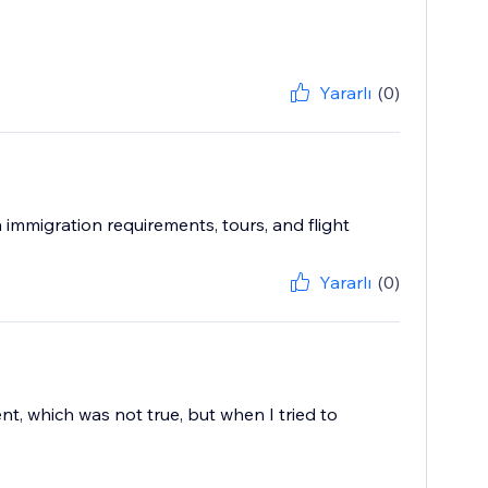
Yararlı
(0)
mmigration requirements, tours, and flight
Yararlı
(0)
nt, which was not true, but when I tried to