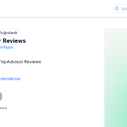
Doğrulandı
r Reviews
shApps
 TripAdvisor Reviews
rlendirme
neme