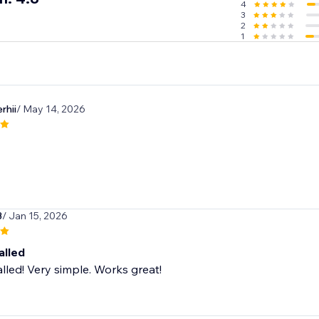
4
3
2
1
rhii
/ May 14, 2026
3
/ Jan 15, 2026
alled
alled! Very simple. Works great!