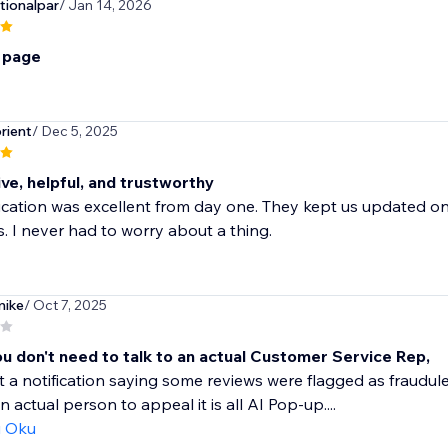
ionalpar
/ Jan 14, 2026
s page
rient
/ Dec 5, 2025
ve, helpful, and trustworthy
tion was excellent from day one. They kept us updated on i
. I never had to worry about a thing.
ike
/ Oct 7, 2025
ou don't need to talk to an actual Customer Service Rep,
t a notification saying some reviews were flagged as fraudule
 actual person to appeal it is all AI Pop-up....
ı Oku