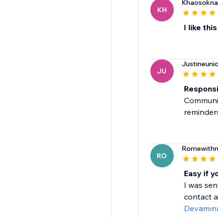
Khaosoknat
KH
I like thi
Justineunio
JU
Responsi
Communica
reminders
Romewithm
RO
Easy if y
I was sen
contact an
Devamın