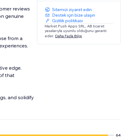
tomer reviews
Sitemizi ziyaret edin
Destek için bize ulaşın
 on genuine
Gizlilik politikası
Market Push Apps SRL, AB ticaret
yasalarıyla uyumlu olduğunu garanti
eder.
Daha Fazla Bilgi
ose from a
 experiences.
tive edge.
of that
s, and solidify
64