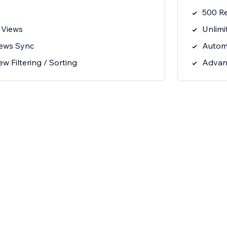
500 R
 Views
Unlimi
iews Sync
Autom
 Filtering / Sorting
Advanc