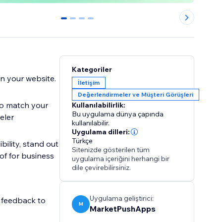
0
1
2
3
Kategoriler
n your website.
İletişim
Değerlendirmeler ve Müşteri Görüşleri
to match your
Kullanılabilirlik:
Bu uygulama dünya çapında
eler
kullanılabilir.
Uygulama dilleri:
Türkçe
ility, stand out
Sitenizde gösterilen tüm
of for business
uygulama içeriğini herhangi bir
dile çevirebilirsiniz.
Uygulama geliştirici:
r feedback to
M
MarketPushApps