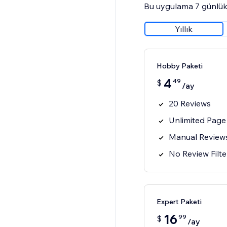
Bu uygulama 7 günlük
Yıllık
Hobby Paketi
4
49
$
/ay
20 Reviews
Unlimited Page
Manual Review
No Review Filte
Expert Paketi
16
99
$
/ay