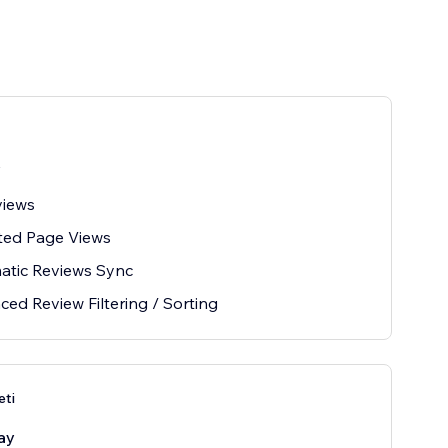
y
views
ted Page Views
atic Reviews Sync
ed Review Filtering / Sorting
eti
ay