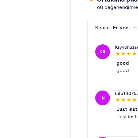
68 değerlendirme
Sırala:
En yeni
Kryvohuzse
KR
good
good
Info14076
IN
Just inst
Just inst