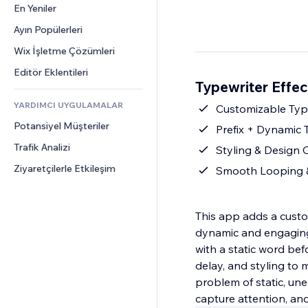
Dönüşüm
Depolama Çözümleri
En Yeniler
PDF
Görüntü Efektleri
Sohbet
Stoksuz Satış
Dosya Paylaşımı
Ayın Popülerleri
Düğmeler ve Menüler
Yorumlar
Fiyatlandırma ve Abonelik
Haberler
Afişler ve Rozetler
Wix İşletme Çözümleri
Telefon
Kitle Fonlaması
İçerik Hizmetleri
Hesap Makineleri
Topluluk
Editör Eklentileri
Yiyecek ve İçecek
Typewriter Effec
Metin Efektleri
Arama
Değerlendirmeler ve Müşteri 
Görüşleri
YARDIMCI UYGULAMALAR
Hava Durumu
Customizable Typ
CRM
Potansiyel Müşteriler
Grafik ve Tablolar
Prefix + Dynamic
Trafik Analizi
Styling & Design 
Ziyaretçilerle Etkileşim
Smooth Looping &
This app adds a custo
dynamic and engaging.
with a static word bef
delay, and styling to m
problem of static, un
capture attention, an