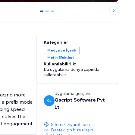
0
1
2
Kategoriler
Medya ve İçerik
Metin Efektleri
Kullanılabilirlik:
Bu uygulama dünya çapında
kullanılabilir.
Uygulama geliştirici:
saging more
Qscript Software Pvt
QL
d a prefix mode
Lt
yping speed,
t solves the
ost engagement,
Sitemizi ziyaret edin
Destek için bize ulaşın