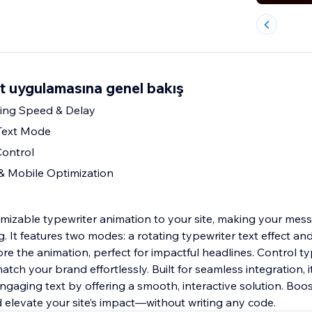
t uygulamasına genel bakış
ing Speed & Delay
 Text Mode
Control
 Mobile Optimization
mizable typewriter animation to your site, making your mes
 It features two modes: a rotating typewriter text effect an
ore the animation, perfect for impactful headlines. Control t
atch your brand effortlessly. Built for seamless integration, i
engaging text by offering a smooth, interactive solution. Bo
d elevate your site’s impact—without writing any code.