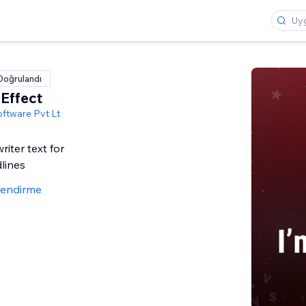
Doğrulandı
 Effect
oftware Pvt Lt
iter text for
lines
lendirme