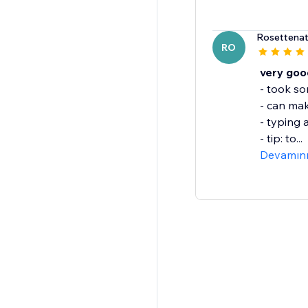
Rosettenat
RO
very good
- took so
- can mak
- typing 
- tip: to...
Devamın