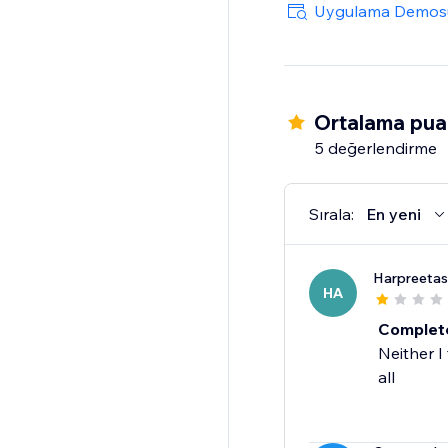
Uygulama Demos
Ortalama pua
5 değerlendirme
Sırala:
En yeni
Harpreetas
HA
Complete
Neither I
all