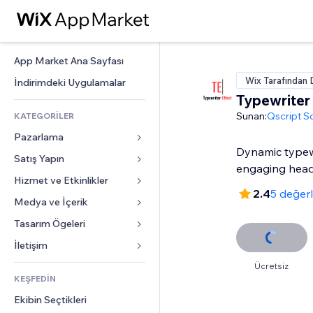
App Market Ana Sayfası
Wix Tarafından 
İndirimdeki Uygulamalar
Typewriter
Sunan:
Qscript S
KATEGORİLER
Pazarlama
Dynamic typewr
Satış Yapın
Reklamlar
engaging head
Mobil
Hizmet ve Etkinlikler
Mağazalar için uygulamalar
2.4
5 değer
Site Analizleri
Gönderim ve Teslimat
Medya ve İçerik
Oteller
Sosyal Ağ
Satış Düğmeleri
Etkinlikler
Tasarım Ögeleri
Galeri
SEO
Online Kurslar
Restoranlar
Müzik
Haritalar ve Navigasyon
İletişim 
Etkileşim
Sipariş Üzerine Baskı
Emlak
Podcast
Gizlilik ve Güvenlik
Formlar
Ücretsiz
Site Listeleri
Muhasebe
KEŞFEDİN
Randevular
Fotoğrafçılık
Saat
Blog
E-posta
Kuponlar ve Müşteri Sadakati
Ekibin Seçtikleri
Video
Sayfa Şablonları
Anketler