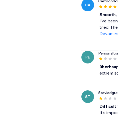
Cartoondc
CA
Smooth, 
I’ve been
tried. The
Devamın
Personaltra
PE
überhaup
extrem sc
Steviedgra
ST
Difficult
It's impo