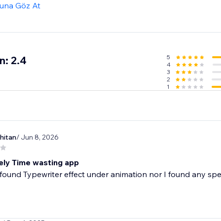
una Göz At
5
n: 2.4
4
3
2
1
hitan
/ Jun 8, 2026
ly Time wasting app
 found Typewriter effect under animation nor I found any spe