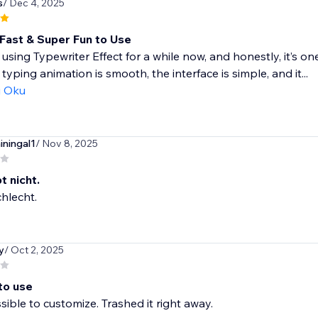
s
/ Dec 4, 2025
Fast & Super Fun to Use
 using Typewriter Effect for a while now, and honestly, it’s o
 typing animation is smooth, the interface is simple, and it...
ı Oku
iningal1
/ Nov 8, 2025
t nicht.
hlecht.
y
/ Oct 2, 2025
 to use
ssible to customize. Trashed it right away.