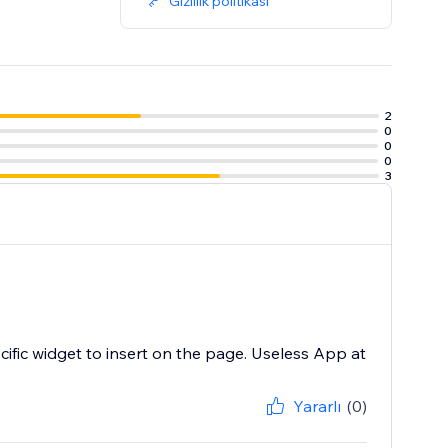
Gizlilik politikası
2
0
0
0
3
cific widget to insert on the page. Useless App at
Yararlı
(0)