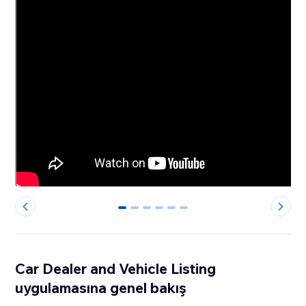
0
1
2
3
4
5
Car Dealer and Vehicle Listing
uygulamasına genel bakış