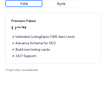
Yıllık
Aylık
Premium Paketi
/ay
$
7
00
Unlimited Listing(Upto CMS Item Limit)
Advance Schema for SEO
Build own listing cards
24/7 Support
* Fiyat USD cinsindendir.