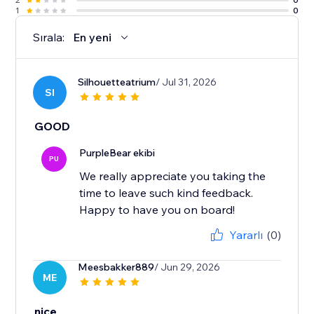
1
0
Sırala:
En yeni
Silhouetteatrium
/ Jul 31, 2026
SI
GOOD
PurpleBear ekibi
PU
We really appreciate you taking the
time to leave such kind feedback.
Happy to have you on board!
Yararlı
(0)
Meesbakker889
/ Jun 29, 2026
ME
nice