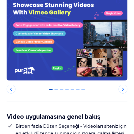
0
1
2
3
4
5
6
Video uygulamasına genel bakış
Birden fazla Düzen Seçeneği - Videoları siteniz için
en etkili düzende sunmak için ızgara, çalma listesi