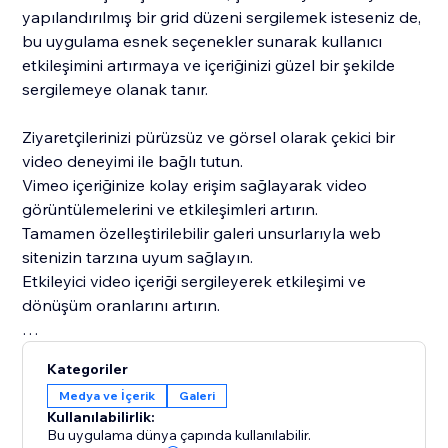
yapılandırılmış bir grid düzeni sergilemek isteseniz de,
bu uygulama esnek seçenekler sunarak kullanıcı
etkileşimini artırmaya ve içeriğinizi güzel bir şekilde
sergilemeye olanak tanır.
Ziyaretçilerinizi pürüzsüz ve görsel olarak çekici bir
video deneyimi ile bağlı tutun.
Vimeo içeriğinize kolay erişim sağlayarak video
görüntülemelerini ve etkileşimleri artırın.
Tamamen özelleştirilebilir galeri unsurlarıyla web
sitenizin tarzına uyum sağlayın.
Etkileyici video içeriği sergileyerek etkileşimi ve
dönüşüm oranlarını artırın.
Vimeo videolarınızı güçlü bir görsel sergiye
Kategoriler
dönüştürerek izleyicinizi büyülerken web sitenizin
Medya ve İçerik
Galeri
deneyimini iyileştirin.
Kullanılabilirlik:
Bu uygulama dünya çapında kullanılabilir.