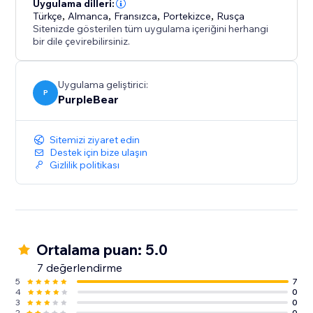
Uygulama dilleri:
Türkçe
,
Almanca
,
Fransızca
,
Portekizce
,
Rusça
Sitenizde gösterilen tüm uygulama içeriğini herhangi
bir dile çevirebilirsiniz.
Uygulama geliştirici:
P
PurpleBear
Sitemizi ziyaret edin
Destek için bize ulaşın
Gizlilik politikası
Ortalama puan: 5.0
7 değerlendirme
5
7
4
0
3
0
2
0