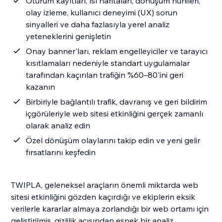
Oturum kayıtları, ısı haritaları, dönüşüm hunileri,
olay izleme, kullanıcı deneyimi (UX) sorun
sinyalleri ve daha fazlasıyla yerel analiz
yeteneklerini genişletin
Onay banner'ları, reklam engelleyiciler ve tarayıcı
kısıtlamaları nedeniyle standart uygulamalar
tarafından kaçırılan trafiğin %60–80'ini geri
kazanın
Birbiriyle bağlantılı trafik, davranış ve geri bildirim
içgörüleriyle web sitesi etkinliğini gerçek zamanlı
olarak analiz edin
Özel dönüşüm olaylarını takip edin ve yeni gelir
fırsatlarını keşfedin
TWIPLA, geleneksel araçların önemli miktarda web
sitesi etkinliğini gözden kaçırdığı ve ekiplerin eksik
verilerle kararlar almaya zorlandığı bir web ortamı için
geliştirilmiş, gizlilik açısından esnek bir analiz