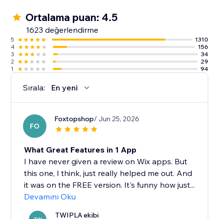
Ortalama puan: 4.5
1623 değerlendirme
5
1310
4
156
3
34
2
29
1
94
Sırala:
En yeni
Foxtopshop
/ Jun 25, 2026
FO
What Great Features in 1 App
I have never given a review on Wix apps. But
this one, I think, just really helped me out. And
it was on the FREE version. It's funny how just...
Devamını Oku
TWIPLA ekibi