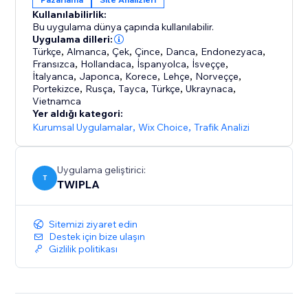
TUM, Le Mans Endurance Management ve
Kullanılabilirlik:
Lüksemburg Temsilciler Meclisi dahil olmak üzere 2,5
Bu uygulama dünya çapında kullanılabilir.
milyondan fazla web sitesi tarafından güvenilen
Uygulama dilleri:
Türkçe
,
Almanca
,
Çek
,
Çince
,
Danca
,
Endonezyaca
,
çözümümüz, dünya çapında çeşitli sektörlerdeki
Fransızca
,
Hollandaca
,
İspanyolca
,
İsveççe
,
kuruluşları ve dijital ekipleri desteklemektedir.
İtalyanca
,
Japonca
,
Korece
,
Lehçe
,
Norveççe
,
Portekizce
,
Rusça
,
Tayca
,
Türkçe
,
Ukraynaca
,
Vietnamca
Yer aldığı kategori:
Kurumsal Uygulamalar
,
Wix Choice
,
Trafik Analizi
Uygulama geliştirici:
T
TWIPLA
Sitemizi ziyaret edin
Destek için bize ulaşın
Gizlilik politikası