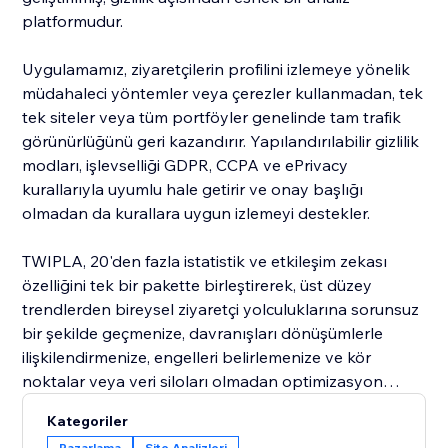
platformudur.
Uygulamamız, ziyaretçilerin profilini izlemeye yönelik
müdahaleci yöntemler veya çerezler kullanmadan, tek
tek siteler veya tüm portföyler genelinde tam trafik
görünürlüğünü geri kazandırır. Yapılandırılabilir gizlilik
modları, işlevselliği GDPR, CCPA ve ePrivacy
kurallarıyla uyumlu hale getirir ve onay başlığı
olmadan da kurallara uygun izlemeyi destekler.
TWIPLA, 20'den fazla istatistik ve etkileşim zekası
özelliğini tek bir pakette birleştirerek, üst düzey
trendlerden bireysel ziyaretçi yolculuklarına sorunsuz
bir şekilde geçmenize, davranışları dönüşümlerle
ilişkilendirmenize, engelleri belirlemenize ve kör
noktalar veya veri siloları olmadan optimizasyon
fırsatlarını keşfetmenize olanak tanır.
Kategoriler
Pazarlama
Site Analizleri