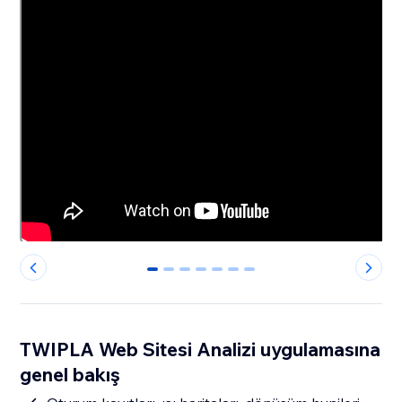
0
1
2
3
4
5
6
TWIPLA Web Sitesi Analizi uygulamasına
genel bakış