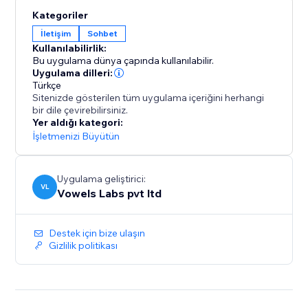
dönüşüm için sohbet widget'ınızı optimize etmek için
Kategoriler
gelişmiş seçenekleri kullanın. WhatsApp ve diğer
İletişim
Sohbet
sohbet widget'larınızı nitelikli ziyaretçilerinize doğru
Kullanılabilirlik:
zamanda gösterebileceksiniz. Sohbeti kullanarak
Bu uygulama dünya çapında kullanılabilir.
müşterilerinizle nasıl daha iyi iletişim kurabileceğinize
Uygulama dilleri:
dair daha iyi içgörüler elde etmek için yerleşik analitik
Türkçe
Sitenizde gösterilen tüm uygulama içeriğini herhangi
yoluyla performansınızı takip edebilirsiniz.
bir dile çevirebilirsiniz.
Yer aldığı kategori:
İşletmenizi Büyütün
Uygulama geliştirici:
VL
Vowels Labs pvt ltd
Destek için bize ulaşın
Gizlilik politikası