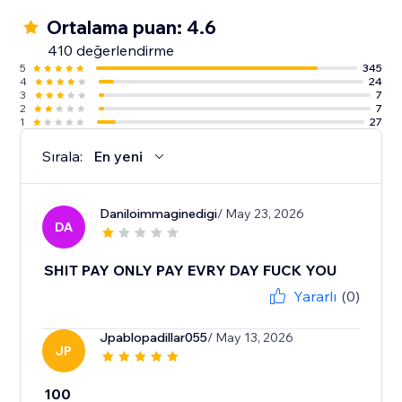
Ortalama puan: 4.6
410 değerlendirme
5
345
4
24
3
7
2
7
1
27
Sırala:
En yeni
Daniloimmaginedigi
/ May 23, 2026
DA
SHIT PAY ONLY PAY EVRY DAY FUCK YOU
Yararlı
(0)
Jpablopadillar055
/ May 13, 2026
JP
100