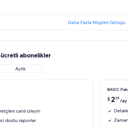
Daha Fazla Müşteri Görüşü
ücretli abonelikler
Aylık
BASIC Pak
2
25
$
/ay
Detaile
etçileri canlı izleyin
Zaman 
ıcı dostu raporlar