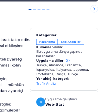
0
1
2
3
4
Kategoriler
olarak takip edin.
Pazarlama
Site Analizleri
sıl etkileşime
Kullanılabilirlik:
Bu uygulama dünya çapında
kullanılabilir.
eli ziyaretçi
Uygulama dilleri:
unması kolay
Türkçe
,
Almanca
,
Fransızca
,
İspanyolca
,
İtalyanca
,
Japonca
,
Portekizce
,
Rusça
,
Türkçe
eyin;
Yer aldığı kategori:
Trafik Analizi
âhil — mümkün
an ziyaretçi
Uygulama geliştirici:
W
tçiler,
Web-Stat
 gömülebilir