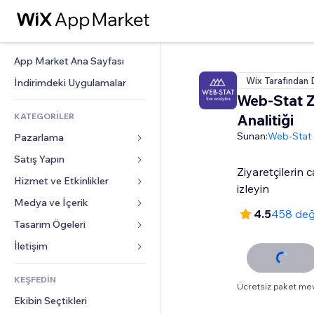
App Market Ana Sayfası
Wix Tarafından 
İndirimdeki Uygulamalar
Web-Stat Z
KATEGORİLER
Analitiği
Sunan:
Web-Stat
Pazarlama
Satış Yapın
Reklamlar
Ziyaretçilerin c
Mobil
Hizmet ve Etkinlikler
Mağazalar için uygulamalar
izleyin
Site Analizleri
Gönderim ve Teslimat
Medya ve İçerik
Oteller
4.5
458 değ
Sosyal Ağ
Satış Düğmeleri
Etkinlikler
Tasarım Ögeleri
Galeri
SEO
Online Kurslar
Restoranlar
Müzik
Haritalar ve Navigasyon
İletişim 
Etkileşim
Sipariş Üzerine Baskı
Emlak
Podcast
Gizlilik ve Güvenlik
Formlar
Site Listeleri
Muhasebe
KEŞFEDİN
Randevular
Fotoğrafçılık
Saat
Blog
Ücretsiz paket me
E-posta
Kuponlar ve Müşteri Sadakati
Ekibin Seçtikleri
Video
Sayfa Şablonları
Anketler