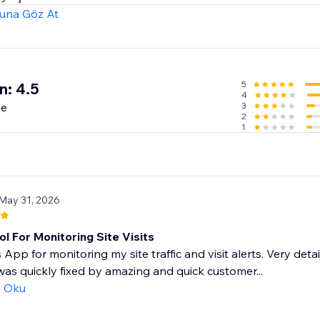
una Göz At
5
n: 4.5
4
me
3
2
1
 May 31, 2026
l For Monitoring Site Visits
is App for monitoring my site traffic and visit alerts. Very d
as quickly fixed by amazing and quick customer...
ı Oku