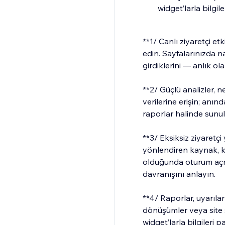
widget’larla bilgile
**1/ Canlı ziyaretçi et
edin. Sayfalarınızda na
girdiklerini — anlık ol
**2/ Güçlü analizler, n
verilerine erişin; anı
raporlar halinde sunul
**3/ Eksiksiz ziyaretçi
yönlendiren kaynak, k
olduğunda oturum açm
davranışını anlayın.
**4/ Raporlar, uyarılar 
dönüşümler veya site so
widget’larla bilgileri p