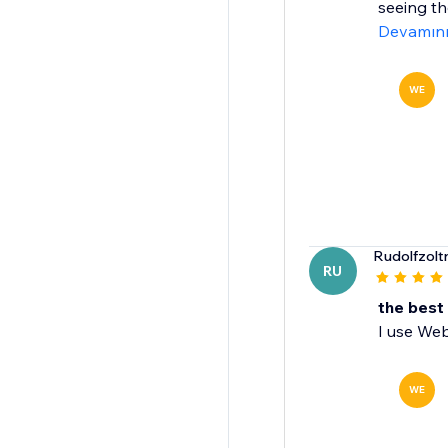
seeing th
Devamın
WE
Rudolfzolt
RU
the best
I use Web
WE