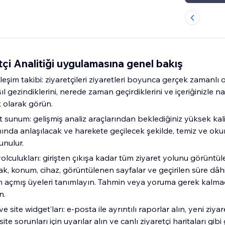
çi Analitiği uygulamasına genel bakış
ileşim takibi: ziyaretçileri ziyaretleri boyunca gerçek zamanlı 
l gezindiklerini, nerede zaman geçirdiklerini ve içeriğinizle na
k olarak görün.
t sunum: gelişmiş analiz araçlarından beklediğiniz yüksek kalit
 anında anlaşılacak ve harekete geçilecek şekilde, temiz ve ok
unulur.
yolculukları: girişten çıkışa kadar tüm ziyaret yolunu görüntül
k, konum, cihaz, görüntülenen sayfalar ve geçirilen süre d
açmış üyeleri tanımlayın. Tahmin veya yoruma gerek kalmad
n.
e site widget’ları: e-posta ile ayrıntılı raporlar alın, yeni ziyare
e sorunları için uyarılar alın ve canlı ziyaretçi haritaları gibi