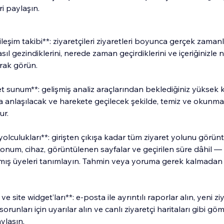
ri paylaşın.
kileşim takibi**: ziyaretçileri ziyaretleri boyunca gerçek zamanl
sıl gezindiklerini, nerede zaman geçirdiklerini ve içeriğinizle n
arak görün.
et sunum**: gelişmiş analiz araçlarından beklediğiniz yüksek kal
nda anlaşılacak ve harekete geçilecek şekilde, temiz ve okunma
ur.
 yolculukları**: girişten çıkışa kadar tüm ziyaret yolunu görünt
onum, cihaz, görüntülenen sayfalar ve geçirilen süre dâhil
ış üyeleri tanımlayın. Tahmin veya yoruma gerek kalmadan z
ve site widget’ları**: e-posta ile ayrıntılı raporlar alın, yeni ziy
runları için uyarılar alın ve canlı ziyaretçi haritaları gibi göm
aylaşın.