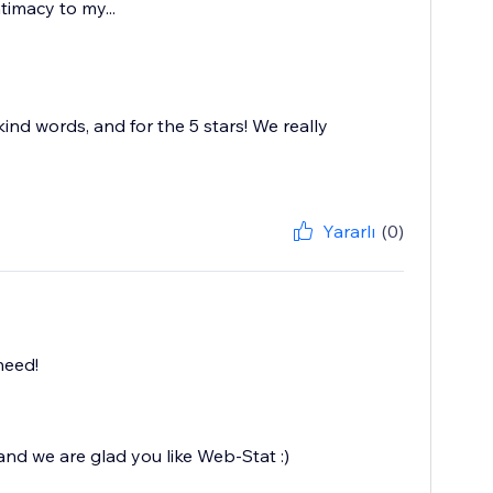
timacy to my...
kind words, and for the 5 stars! We really
Yararlı
(0)
need!
and we are glad you like Web-Stat :)