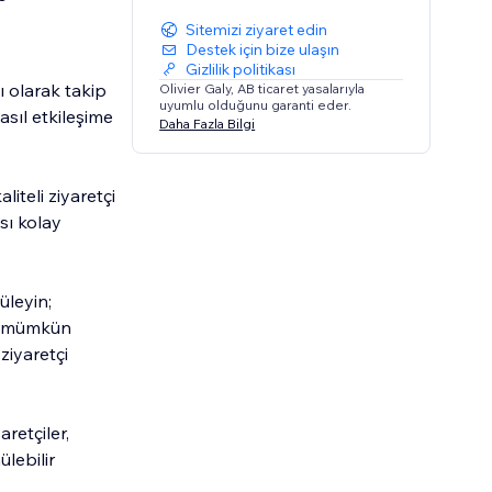
Sitemizi ziyaret edin
Destek için bize ulaşın
Gizlilik politikası
ı olarak takip
Olivier Galy, AB ticaret yasalarıyla
uyumlu olduğunu garanti eder.
asıl etkileşime
Daha Fazla Bilgi
iteli ziyaretçi
sı kolay
üleyin;
 — mümkün
iyaretçi
aretçiler,
ülebilir