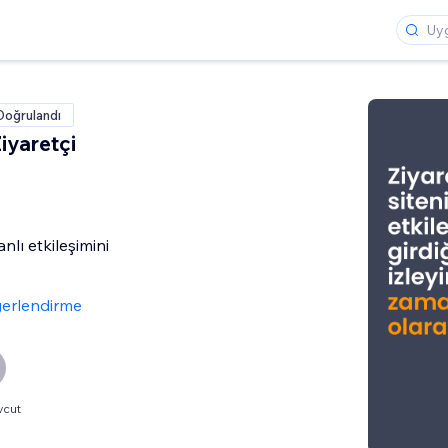
Doğrulandı
iyaretçi
anlı etkileşimini
erlendirme
vcut