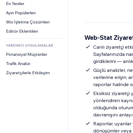
Dönüşüm
Depolama Çözümleri
En Yeniler
PDF
Görüntü Efektleri
Sohbet
Stoksuz Satış
Dosya Paylaşımı
Ayın Popülerleri
Düğmeler ve Menüler
Yorumlar
Fiyatlandırma ve Abonelik
Haberler
Afişler ve Rozetler
Wix İşletme Çözümleri
Telefon
Kitle Fonlaması
İçerik Hizmetleri
Hesap Makineleri
Topluluk
Editör Eklentileri
Yiyecek ve İçecek
Web-Stat Ziyaret
Metin Efektleri
Arama
Değerlendirmeler ve Müşteri 
Görüşleri
YARDIMCI UYGULAMALAR
Hava Durumu
Canlı ziyaretçi etk
CRM
Sayfalarınızda nası
Potansiyel Müşteriler
Grafik ve Tablolar
girdiklerini — anlı
Trafik Analizi
Güçlü analizler, ne
Ziyaretçilerle Etkileşim
verilerine erişin;
raporlar halinde s
Eksiksiz ziyaretçi 
yönlendiren kayna
olduğunda oturum 
davranışını anlayı
Raporlar, uyarılar v
dönüşümler veya sit