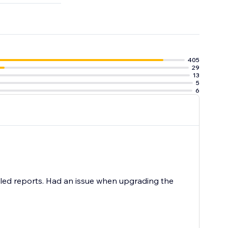
405
29
13
5
6
etailed reports. Had an issue when upgrading the