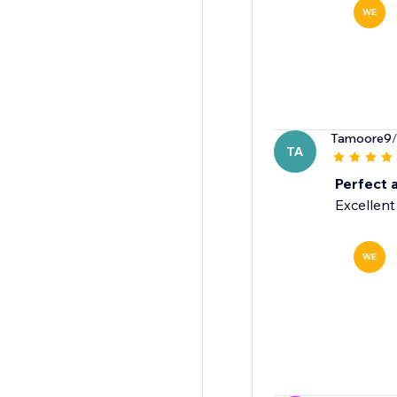
WE
Tamoore9
TA
Perfect 
Excellent
WE