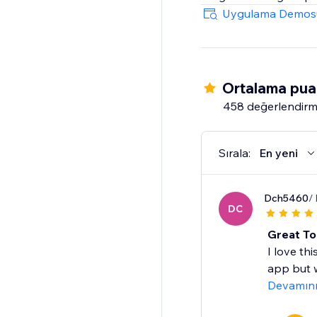
Uygulama Demos
Ortalama pua
458 değerlendir
Sırala:
En yeni
Dch5460
/
DC
Great Too
I love th
app but w
Devamın