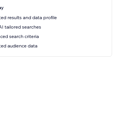
ay
ted results and data profile
AI tailored searches
ed search criteria
ted audience data