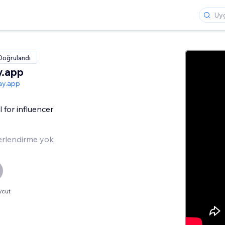
Doğrulandı
.app
y.app
 for influencer
rlendirme yok
vcut