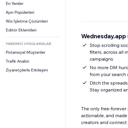
Dönüşüm
Depolama Çözümleri
En Yeniler
PDF
Görüntü Efektleri
Sohbet
Stoksuz Satış
Dosya Paylaşımı
Ayın Popülerleri
Düğmeler ve Menüler
Yorumlar
Fiyatlandırma ve Abonelik
Haberler
Afişler ve Rozetler
Wix İşletme Çözümleri
Telefon
Kitle Fonlaması
İçerik Hizmetleri
Hesap Makineleri
Topluluk
Editör Eklentileri
Yiyecek ve İçecek
Wednesday.app u
Metin Efektleri
Arama
Değerlendirmeler ve Müşteri 
Görüşleri
YARDIMCI UYGULAMALAR
Hava Durumu
Stop scrolling soc
CRM
filters, across all
Potansiyel Müşteriler
Grafik ve Tablolar
campaigns
Trafik Analizi
No more DM hurdle
Ziyaretçilerle Etkileşim
from your search r
Ditch the spreads
Stay organized an
The only free-forever 
actionable, and made 
creators and connect 