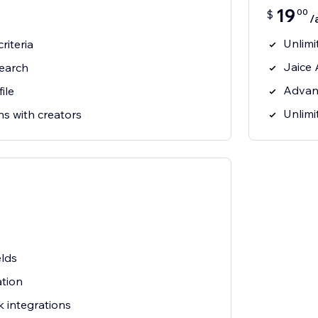
19
00
$
/
Unlimi
riteria
Jaice 
search
Advanc
ile
Unlimi
s with creators
elds
ation
 integrations