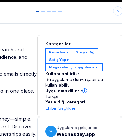
0
1
2
3
4
Kategoriler
 search and
Pazarlama
Sosyal Ağ
audience, and
Satış Yapın
Mağazalar için uygulamalar
 emails directly
Kullanılabilirlik:
Bu uygulama dünya çapında
kullanılabilir.
g in one place.
Uygulama dilleri:
Türkçe
Yer aldığı kategori:
Ekibin Seçtikleri
ourney—simple,
ment. Discover
Uygulama geliştirici:
W
nerships easily.
Wednesday.app