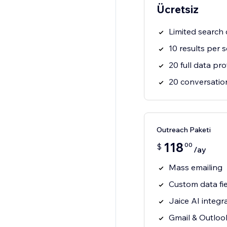
Ücretsiz
Limited search c
10 results per 
20 full data prof
20 conversation
Outreach Paketi
118
00
$
/ay
Mass emailing
Custom data fi
Jaice AI integr
Gmail & Outlook