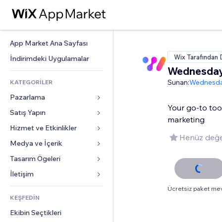
App Market Ana Sayfası
Wix Tarafından 
İndirimdeki Uygulamalar
Wednesday
Sunan:
Wednesda
KATEGORİLER
Pazarlama
Your go-to tool
Satış Yapın
Reklamlar
marketing
Mobil
Hizmet ve Etkinlikler
Mağazalar için uygulamalar
Henüz değe
Site Analizleri
Gönderim ve Teslimat
Medya ve İçerik
Oteller
Sosyal Ağ
Satış Düğmeleri
Etkinlikler
Tasarım Ögeleri
Galeri
SEO
Online Kurslar
Restoranlar
Müzik
Haritalar ve Navigasyon
İletişim 
Etkileşim
Sipariş Üzerine Baskı
Emlak
Podcast
Gizlilik ve Güvenlik
Formlar
Ücretsiz paket me
Site Listeleri
Muhasebe
KEŞFEDİN
Randevular
Fotoğrafçılık
Saat
Blog
E-posta
Kuponlar ve Müşteri Sadakati
Ekibin Seçtikleri
Video
Sayfa Şablonları
Anketler