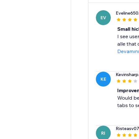
Eveline650
EV
Small hic
I see use
alle that 
Devamın
Kevinsharp
KE
Improve
Would be 
tabs to s
Risteasv0
RI