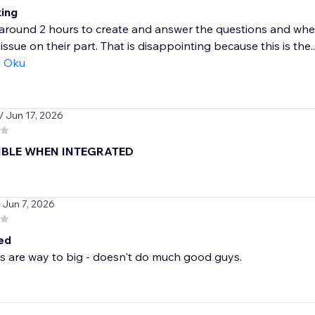
ing
round 2 hours to create and answer the questions and when 
issue on their part. That is disappointing because this is the..
ı Oku
/ Jun 17, 2026
IBLE WHEN INTEGRATED
/ Jun 7, 2026
ted
s are way to big - doesn't do much good guys.