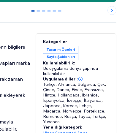
0
1
2
3
4
5
Kategoriler
in bilgilere
Tasarım Ögeleri
Sayfa Şablonları
cevapları marka
Kullanılabilirlik:
Bu uygulama dünya çapında
kullanılabilir.
arak zaman
Uygulama dilleri:
Türkçe
,
Almanca
,
Bulgarca
,
Çek
,
Çince
,
Danca
,
Fince
,
Fransızca
,
ri ekleyerek
Hintçe
,
Hollandaca
,
İbranice
,
İspanyolca
,
İsveççe
,
İtalyanca
,
Japonca
,
Korece
,
Lehçe
,
Macarca
,
Norveççe
,
Portekizce
,
Rumence
,
Rusça
,
Tayca
,
Türkçe
,
amayla
Yunanca
Yer aldığı kategori:
ulabilir.
,