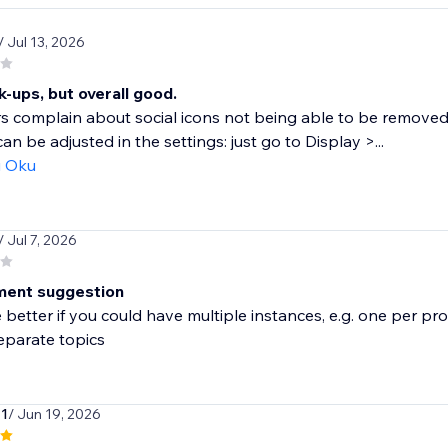
/ Jul 13, 2026
k-ups, but overall good.
rs complain about social icons not being able to be removed
can be adjusted in the settings: just go to Display >...
ı Oku
/ Jul 7, 2026
ment suggestion
better if you could have multiple instances, e.g. one per pro
eparate topics
71
/ Jun 19, 2026