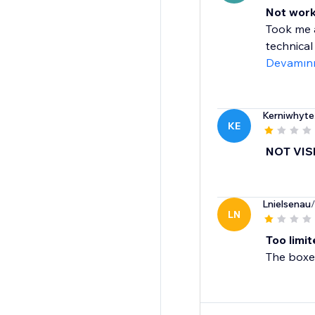
Not work
Took me a
technical 
Devamın
Kerniwhyte
KE
NOT VIS
Lnielsenau
LN
Too limi
The boxe