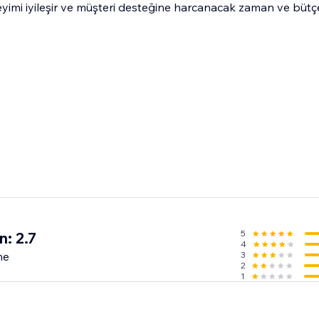
eyimi iyileşir ve müşteri desteğine harcanacak zaman ve bütç
5
: 2.7
4
me
3
2
1