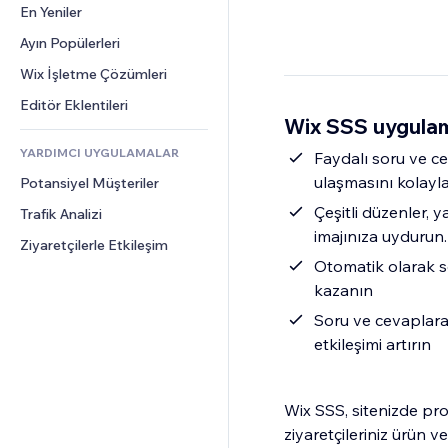
Dönüşüm
Depolama Çözümleri
En Yeniler
PDF
Görüntü Efektleri
Sohbet
Stoksuz Satış
Dosya Paylaşımı
Ayın Popülerleri
Düğmeler ve Menüler
Yorumlar
Fiyatlandırma ve Abonelik
Haberler
Afişler ve Rozetler
Wix İşletme Çözümleri
Telefon
Kitle Fonlaması
İçerik Hizmetleri
Hesap Makineleri
Topluluk
Editör Eklentileri
Yiyecek ve İçecek
Wix SSS uygulam
Metin Efektleri
Arama
Değerlendirmeler ve Müşteri 
Görüşleri
YARDIMCI UYGULAMALAR
Hava Durumu
Faydalı soru ve ce
CRM
ulaşmasını kolayla
Potansiyel Müşteriler
Grafik ve Tablolar
Çeşitli düzenler, y
Trafik Analizi
imajınıza uydurun.
Ziyaretçilerle Etkileşim
Otomatik olarak s
kazanın
Soru ve cevaplara
etkileşimi artırın
Wix SSS, sitenizde pr
ziyaretçileriniz ürün v