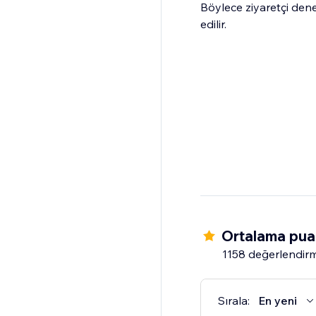
Böylece ziyaretçi den
edilir.
Ortalama puan
1158 değerlendir
Sırala:
En yeni