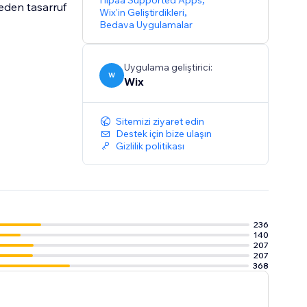
Hipaa Supported Apps
eden tasarruf
Wix'in Geliştirdikleri
,
Bedava Uygulamalar
Uygulama geliştirici:
W
Wix
Sitemizi ziyaret edin
Destek için bize ulaşın
Gizlilik politikası
236
140
207
207
368