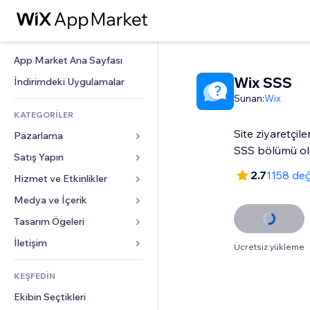
App Market Ana Sayfası
Wix SSS
İndirimdeki Uygulamalar
Sunan:
Wix
KATEGORİLER
Site ziyaretçiler
Pazarlama
SSS bölümü ol
Satış Yapın
Reklamlar
2.7
1158 de
Mobil
Hizmet ve Etkinlikler
Mağazalar için uygulamalar
Site Analizleri
Gönderim ve Teslimat
Medya ve İçerik
Oteller
Sosyal Ağ
Satış Düğmeleri
Etkinlikler
Tasarım Ögeleri
Galeri
SEO
Online Kurslar
Restoranlar
Müzik
Haritalar ve Navigasyon
İletişim 
Ücretsiz yükleme
Etkileşim
Sipariş Üzerine Baskı
Emlak
Podcast
Gizlilik ve Güvenlik
Formlar
Site Listeleri
Muhasebe
KEŞFEDİN
Randevular
Fotoğrafçılık
Saat
Blog
E-posta
Kuponlar ve Müşteri Sadakati
Ekibin Seçtikleri
Video
Sayfa Şablonları
Anketler