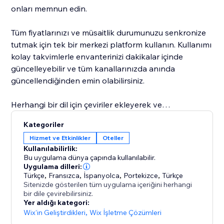
onları memnun edin.
Tüm fiyatlarınızı ve müsaitlik durumunuzu senkronize
tutmak için tek bir merkezi platform kullanın. Kullanımı
kolay takvimlerle envanterinizi dakikalar içinde
güncelleyebilir ve tüm kanallarınızda anında
güncellendiğinden emin olabilirsiniz.
Herhangi bir dil için çeviriler ekleyerek ve
oluşturduğunuz pazarlar için özel fiyatlar sunarak
Kategoriler
küresel bir kitleye ulaşın.
Hizmet ve Etkinlikler
Oteller
Kullanılabilirlik:
Kendimizi başarınıza adadık ve müşteri destek
Bu uygulama dünya çapında kullanılabilir.
ekibimiz her adımda size yardımcı olmak için burada.
Uygulama dilleri:
Türkçe
,
Fransızca
,
İspanyolca
,
Portekizce
,
Türkçe
Sitenizde gösterilen tüm uygulama içeriğini herhangi
bir dile çevirebilirsiniz.
Yer aldığı kategori:
Wix'in Geliştirdikleri
,
Wix İşletme Çözümleri