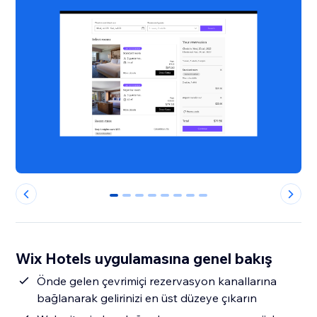
0
1
2
3
4
5
6
7
Wix Hotels uygulamasına genel bakış
Önde gelen çevrimiçi rezervasyon kanallarına
bağlanarak gelirinizi en üst düzeye çıkarın