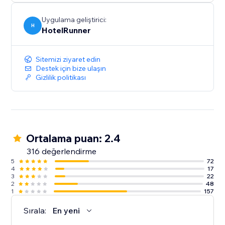
Uygulama geliştirici:
H
HotelRunner
Sitemizi ziyaret edin
Destek için bize ulaşın
Gizlilik politikası
Ortalama puan: 2.4
316 değerlendirme
5
72
4
17
3
22
2
48
1
157
Sırala:
En yeni