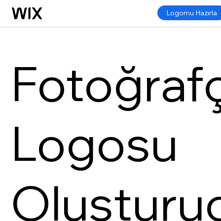
Logomu Hazırla
Fotoğrafç
Logosu
Oluşturu