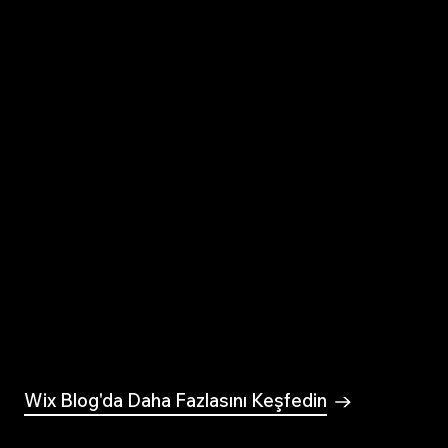
En İyi 10 Ücretsiz Video
Düzenleme Programı (Artı ve
Eksileriyle)
Yapay Zeka Uygulamaları ve
Siteleri: İşletmeler İçin En İyi 10
Tercih
Wix Blog'da Daha Fazlasını Keşfedin