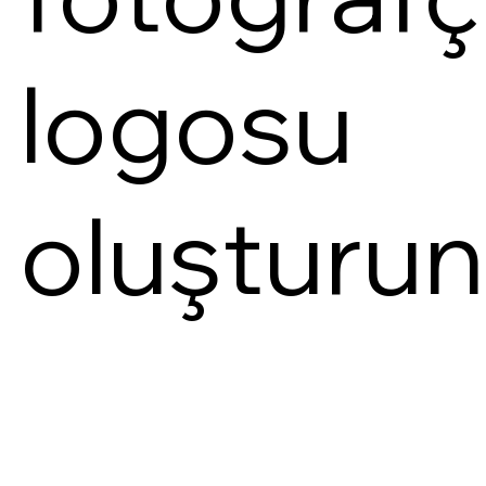
logosu
oluşturun