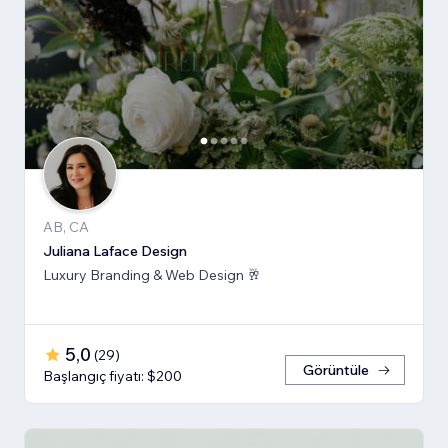
AB, CA
Juliana Laface Design
Luxury Branding & Web Design 🥂
5,0
(
29
)
Görüntüle
Başlangıç fiyatı: $200