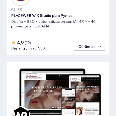
CL, ES
PLACEWEB WiX Studio para Pymes
Diseño + SEO + automatización con IA | 4,9⭐️ + 46
proyectos en ESPAÑA.
4,9
(
19
)
Görüntüle
Başlangıç fiyatı: $50