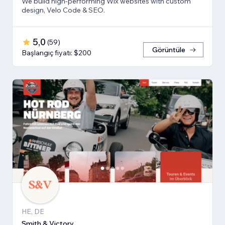
We build high-performing Wix websites with custom
design, Velo Code & SEO.
5,0
(
59
)
Görüntüle
Başlangıç fiyatı: $200
HE, DE
Smith & Victory