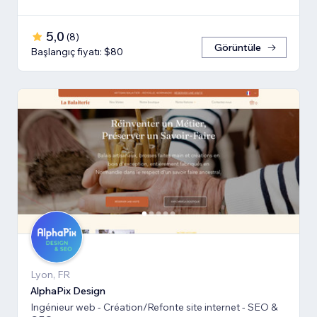
5,0
(
8
)
Görüntüle
Başlangıç fiyatı: $80
Lyon, FR
AlphaPix Design
Ingénieur web - Création/Refonte site internet - SEO &