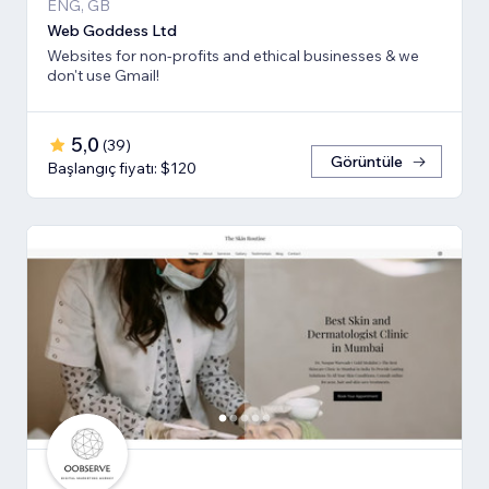
ENG, GB
Web Goddess Ltd
Websites for non-profits and ethical businesses & we
don't use Gmail!
5,0
(
39
)
Görüntüle
Başlangıç fiyatı: $120