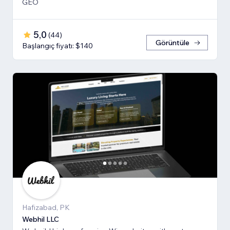
GEO
5,0
(
44
)
Görüntüle
Başlangıç fiyatı: $140
Hafizabad, PK
Webhil LLC