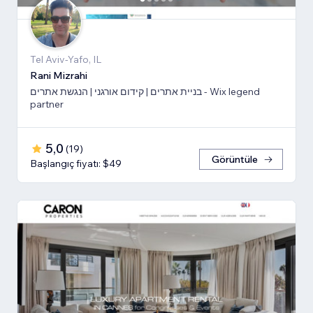
Tel Aviv-Yafo, IL
Rani Mizrahi
בניית אתרים | קידום אורגני | הנגשת אתרים - Wix legend
partner
5,0
(
19
)
Görüntüle
Başlangıç fiyatı: $49