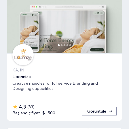
KA, IN
Lioonnize
Creative muscles for full service Branding and
Designing capabilities.
4,9
(
33
)
Görüntüle
Başlangıç fiyatı: $1.500