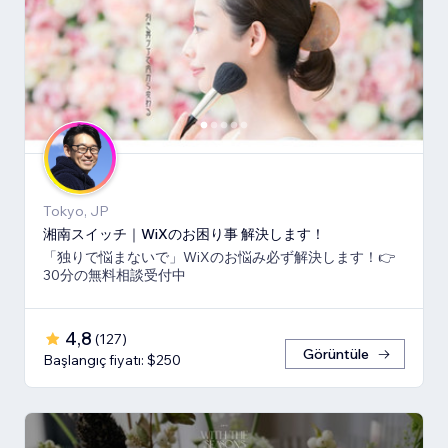
Tokyo, JP
湘南スイッチ｜WiXのお困り事 解決します！
「独りで悩まないで」WiXのお悩み必ず解決します！👉
30分の無料相談受付中
4,8
(
127
)
Görüntüle
Başlangıç fiyatı: $250