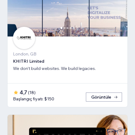
London, GB
KHITRI Limited
We don’t build websites. We build legacies.
4,7
(
18
)
Görüntüle
Başlangıç fiyatı: $150