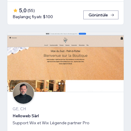
5,0
(
55
)
Görüntüle
Başlangıç fiyatı: $100
GE, CH
Helloweb Sàrl
Support Wix et Wix Légende partner Pro