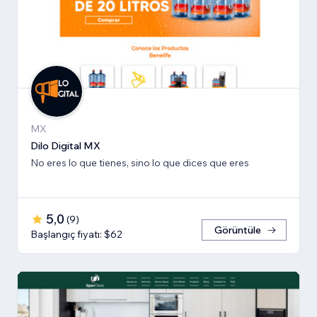
MX
Dilo Digital MX
No eres lo que tienes, sino lo que dices que eres
5,0
(
9
)
Görüntüle
Başlangıç fiyatı: $62