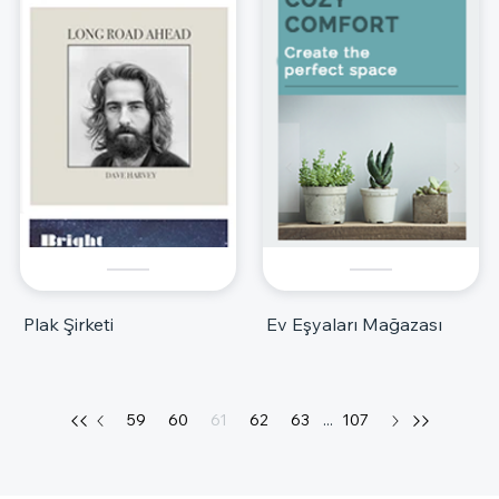
Plak Şirketi
Ev Eşyaları Mağazası
59
60
61
62
63
...
107