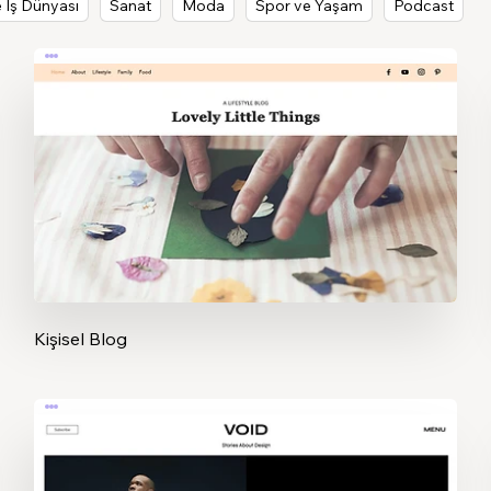
 İş Dünyası
Sanat
Moda
Spor ve Yaşam
Podcast
Kişisel Blog