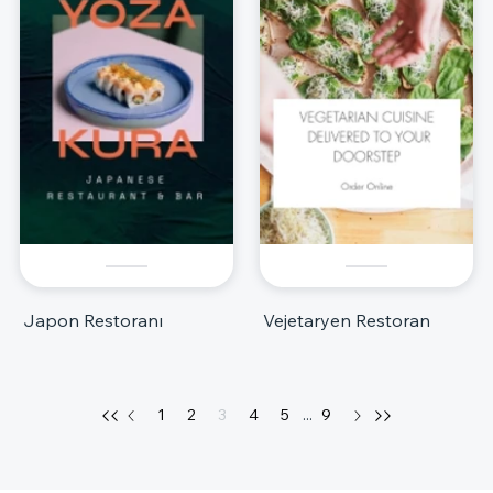
Japon Restoranı
Vejetaryen Restoran
1
2
3
4
5
...
9