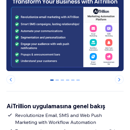
0
1
2
3
4
5
AiTrillion uygulamasına genel bakış
Revolutionize Email, SMS and Web Push
Marketing with Workflow Automation