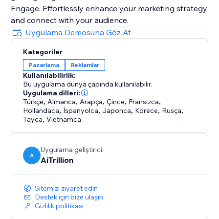
Engage. Effortlessly enhance your marketing strategy
and connect with your audience.
Uygulama Demosuna Göz At
Kategoriler
Pazarlama
Reklamlar
Kullanılabilirlik:
Bu uygulama dünya çapında kullanılabilir.
Uygulama dilleri:
Türkçe
,
Almanca
,
Arapça
,
Çince
,
Fransızca
,
Hollandaca
,
İspanyolca
,
Japonca
,
Korece
,
Rusça
,
Tayca
,
Vietnamca
Uygulama geliştirici:
A
AiTrillion
Sitemizi ziyaret edin
Destek için bize ulaşın
Gizlilik politikası