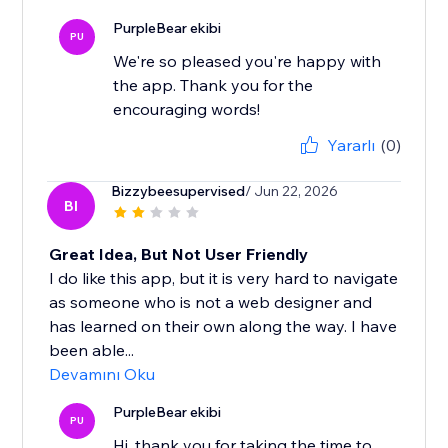
PurpleBear ekibi
PU
We're so pleased you're happy with
the app. Thank you for the
encouraging words!
Yararlı
(0)
Bizzybeesupervised
/ Jun 22, 2026
BI
Great Idea, But Not User Friendly
I do like this app, but it is very hard to navigate
as someone who is not a web designer and
has learned on their own along the way. I have
been able...
Devamını Oku
PurpleBear ekibi
PU
Hi, thank you for taking the time to