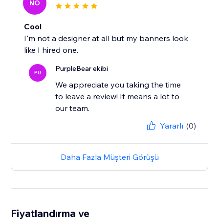
NO
Cool
I'm not a designer at all but my banners look
like I hired one.
PurpleBear ekibi
PU
We appreciate you taking the time
to leave a review! It means a lot to
our team.
Yararlı
(0)
Daha Fazla Müşteri Görüşü
Fiyatlandırma ve