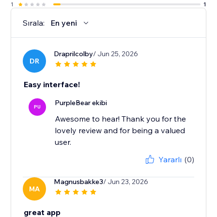
1
1
Sırala:
En yeni
Draprilcolby
/ Jun 25, 2026
DR
Easy interface!
PurpleBear ekibi
PU
Awesome to hear! Thank you for the
lovely review and for being a valued
user.
Yararlı
(0)
Magnusbakke3
/ Jun 23, 2026
MA
great app