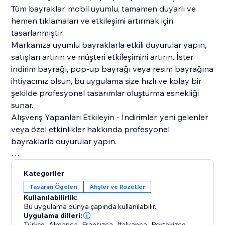
Tüm bayraklar, mobil uyumlu, tamamen duyarlı ve
hemen tıklamaları ve etkileşimi artırmak için
tasarlanmıştır.
Markanıza uyumlu bayraklarla etkili duyurular yapın,
satışları artırın ve müşteri etkileşimini artırın. İster
indirim bayrağı, pop-up bayrağı veya resim bayrağına
ihtiyacınız olsun, bu uygulama size hızlı ve kolay bir
şekilde profesyonel tasarımlar oluşturma esnekliği
sunar.
Alışveriş Yapanları Etkileyin - İndirimler, yeni gelenler
veya özel etkinlikler hakkında profesyonel
bayraklarla duyurular yapın.
Bugün şaşırtıcı, tıklanabilir bayraklar tasarlamaya
Kategoriler
başlayın ve mağazanızın pazarlamasını bir üst
Tasarım Ögeleri
Afişler ve Rozetler
seviyeye taşıyın.
Kullanılabilirlik:
Bu uygulama dünya çapında kullanılabilir.
Uygulama dilleri:
Türkçe
,
Almanca
,
Fransızca
,
İtalyanca
,
Portekizce
,