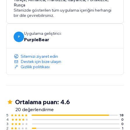
Rusça
Sitenizde gösterilen tüm uygulama içeriğini herhangi
bir dile çevirebilirsiniz.
Uygulama geliştirici:
P
PurpleBear
Sitemizi ziyaret edin
Destek için bize ulaşın
Gizlilik politikası
Ortalama puan: 4.6
20 değerlendirme
5
18
4
0
3
0
2
1