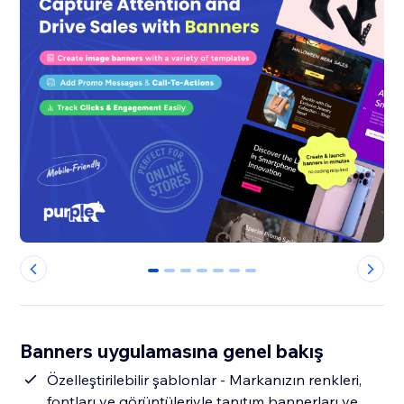
0
1
2
3
4
5
6
Banners uygulamasına genel bakış
Özelleştirilebilir şablonlar - Markanızın renkleri,
fontları ve görüntüleriyle tanıtım bannerları ve