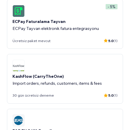
- 5%
ECPay Faturalama Tayvan
ECPay Tayvan elektronik fatura entegrasyonu
Ücretsiz paket mevcut
5.0
(1)
KashFlow (CarryTheOne)
Import orders, refunds, customers, items & fees
30 gün ücretsiz deneme
5.0
(1)