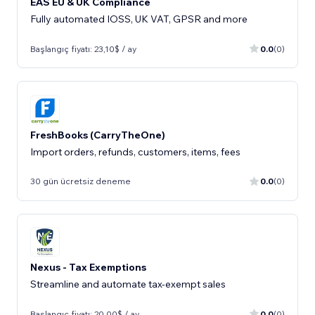
EAS EU & UK Compliance
Fully automated IOSS, UK VAT, GPSR and more
Başlangıç fiyatı: 23,10$ / ay
0.0
(0)
FreshBooks (CarryTheOne)
Import orders, refunds, customers, items, fees
30 gün ücretsiz deneme
0.0
(0)
Nexus - Tax Exemptions
Streamline and automate tax-exempt sales
Başlangıç fiyatı: 20,00$ / ay
0.0
(0)