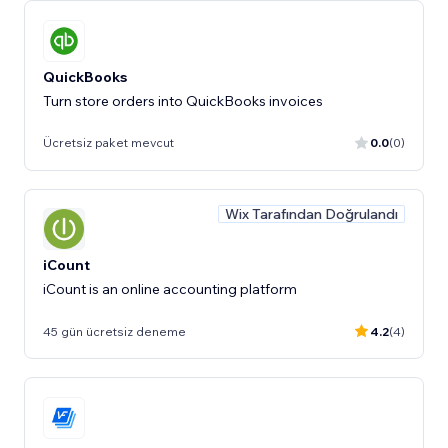
QuickBooks
Turn store orders into QuickBooks invoices
Ücretsiz paket mevcut
0.0
(0)
Wix Tarafından Doğrulandı
iCount
iCount is an online accounting platform
45 gün ücretsiz deneme
4.2
(4)