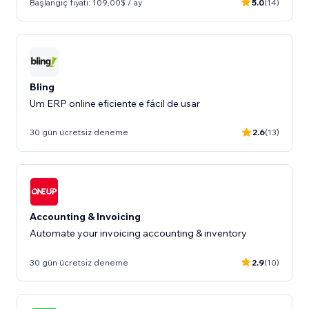
Başlangıç fiyatı: 109,00$ / ay
5.0
(14)
Bling
Um ERP online eficiente e fácil de usar
30 gün ücretsiz deneme
2.6
(13)
Accounting & Invoicing
Automate your invoicing accounting & inventory
30 gün ücretsiz deneme
2.9
(10)