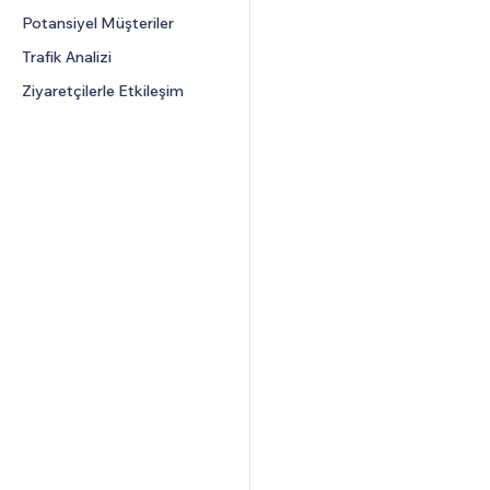
CRM
Potansiyel Müşteriler
Grafik ve Tablolar
Trafik Analizi
Ziyaretçilerle Etkileşim