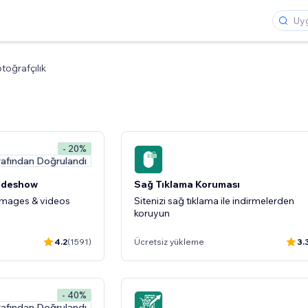
toğrafçılık
- 20%
rafından Doğrulandı
lideshow
Sağ Tıklama Koruması
 images & videos
Sitenizi sağ tıklama ile indirmelerden
koruyun
4.2
(1591)
Ücretsiz yükleme
3.
- 40%
rafından Doğrulandı