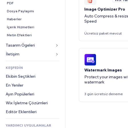
Dönüşüm
Depolama Çözümleri
PDF
Image Optimizer Pro
Stoksuz Satış
Dosya Paylaşımı
Auto Compress & resize
Fiyatlandırma ve Abonelik
Haberler
Speed
Kitle Fonlaması
İçerik Hizmetleri
Ücretsiz paket mevcut
Yiyecek ve İçecek
Metin Efektleri
Tasarım Ögeleri
Haritalar ve Navigasyon
İletişim 
Gizlilik ve Güvenlik
Formlar
KEŞFEDİN
Watermark Images
Saat
Blog
Ekibin Seçtikleri
Protect your images wit
Sayfa Şablonları
Anketler
watermark
En Yeniler
Görüntü Efektleri
Sohbet
Ayın Popülerleri
Düğmeler ve Menüler
3 gün ücretsiz deneme
Yorumlar
Afişler ve Rozetler
Wix İşletme Çözümleri
Telefon
Hesap Makineleri
Topluluk
Editör Eklentileri
Arama
Değerlendirmeler ve Müşteri 
Görüşleri
YARDIMCI UYGULAMALAR
Hava Durumu