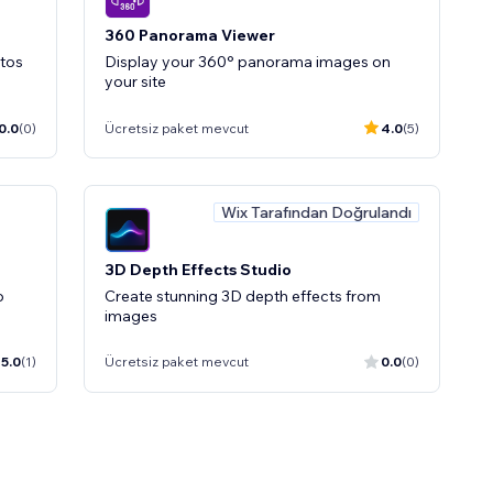
360 Panorama Viewer
otos
Display your 360° panorama images on
your site
0.0
(0)
Ücretsiz paket mevcut
4.0
(5)
Wix Tarafından Doğrulandı
3D Depth Effects Studio
o
Create stunning 3D depth effects from
images
5.0
(1)
Ücretsiz paket mevcut
0.0
(0)