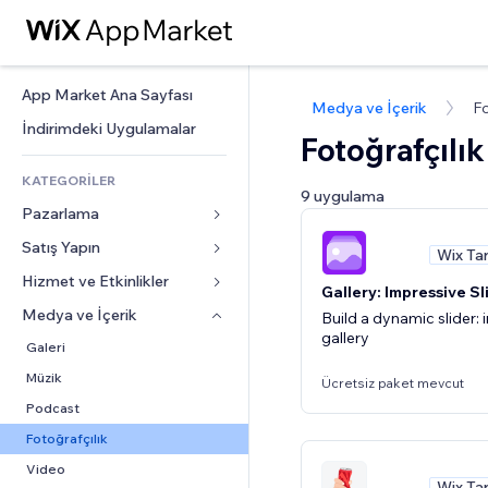
App Market Ana Sayfası
Medya ve İçerik
Fo
İndirimdeki Uygulamalar
Fotoğrafçılık
KATEGORİLER
9 uygulama
Pazarlama
Satış Yapın
Reklamlar
Wix Ta
Mobil
Hizmet ve Etkinlikler
Mağazalar için uygulamalar
Gallery: Impressive S
Site Analizleri
Gönderim ve Teslimat
Medya ve İçerik
Oteller
Build a dynamic slider:
gallery
Sosyal Ağ
Satış Düğmeleri
Etkinlikler
Galeri
SEO
Online Kurslar
Restoranlar
Müzik
Ücretsiz paket mevcut
Etkileşim
Sipariş Üzerine Baskı
Emlak
Podcast
Site Listeleri
Muhasebe
Randevular
Fotoğrafçılık
E-posta
Kuponlar ve Müşteri Sadakati
Video
Wix Ta