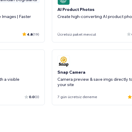
AI Product Photos
 Images | Faster
Create high-converting AI product ph
4.8
(19)
Ücretsiz paket mevcut
Snap Camera
h a visible
Camera preview & save imgs directly t
your site
0.0
(0)
7 gün ücretsiz deneme