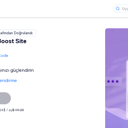
rafından Doğrulandı
Boost Site
 Code
ğınızı güçlendirin
lendirme
,24$ / ay
$ 19.20