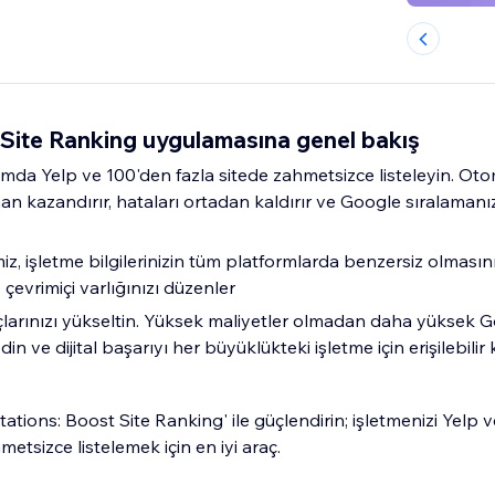
 Site Ranking uygulamasına genel bakış
ımda Yelp ve 100'den fazla sitede zahmetsizce listeleyin. Oto
 kazandırır, hataları ortadan kaldırır ve Google sıralamanı
miz, işletme bilgilerinizin tüm platformlarda benzersiz olmasını
 çevrimiçi varlığınızı düzenler
larınızı yükseltin. Yüksek maliyetler olmadan daha yüksek 
in ve dijital başarıyı her büyüklükteki işletme için erişilebilir k
Citations: Boost Site Ranking' ile güçlendirin; işletmenizi Yelp 
etsizce listelemek için en iyi araç.