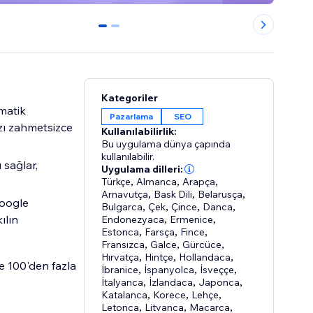
0
1
Kategoriler
matik
Pazarlama
SEO
zı zahmetsizce
Kullanılabilirlik:
Bu uygulama dünya çapında
kullanılabilir.
 sağlar,
Uygulama dilleri:
Türkçe
,
Almanca
,
Arapça
,
Arnavutça
,
Bask Dili
,
Belarusça
,
Google
Bulgarca
,
Çek
,
Çince
,
Danca
,
ılın
Endonezyaca
,
Ermenice
,
Estonca
,
Farsça
,
Fince
,
Fransızca
,
Galce
,
Gürcüce
,
Hırvatça
,
Hintçe
,
Hollandaca
,
ve 100'den fazla
İbranice
,
İspanyolca
,
İsveççe
,
İtalyanca
,
İzlandaca
,
Japonca
,
Katalanca
,
Korece
,
Lehçe
,
Letonca
,
Litvanca
,
Macarca
,