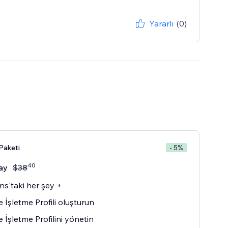
Yararlı
(0)
Paketi
- 5%
40
ay
$
38
ons'taki her şey +
 İşletme Profili oluşturun
 İşletme Profilini yönetin