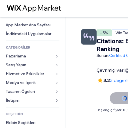
App Market Ana Sayfası
- 5%
Wix Ta
İndirimdeki Uygulamalar
Citations: 
KATEGORİLER
Ranking
Sunan:
Certified
Pazarlama
Satış Yapın
Reklamlar
Çevrimiçi varlı
Mobil
Hizmet ve Etkinlikler
Mağazalar için uygulamalar
3.2
3 değer
Site Analizleri
Gönderim ve Teslimat
Medya ve İçerik
Oteller
Sosyal Ağ
Satış Düğmeleri
Etkinlikler
Tasarım Ögeleri
Galeri
SEO
Online Kurslar
Restoranlar
Müzik
Haritalar ve Navigasyon
İletişim 
Etkileşim
Sipariş Üzerine Baskı
Emlak
Podcast
Gizlilik ve Güvenlik
Formlar
Başlangıç fiyatı: 18
Site Listeleri
Muhasebe
KEŞFEDİN
Randevular
Fotoğrafçılık
Saat
Blog
E-posta
Kuponlar ve Müşteri Sadakati
Ekibin Seçtikleri
Video
Sayfa Şablonları
Anketler