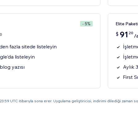
Elite Paket
- 5%
91
20
$
0
/
den fazla sitede listeleyin
İşletme
le'da listeleyin
İşletm
blog yazısı
Aylık 
First 
3:59 UTC itibarıyla sona erer. Uygulama geliştiricisi, indirimi dilediği zaman son