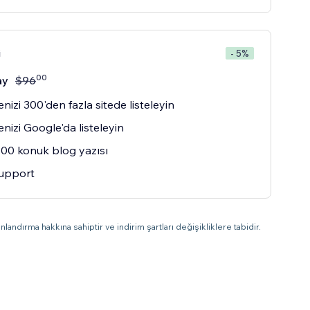
i
- 5%
00
ay
$
96
nizi 300'den fazla sitede listeleyin
enizi Google'da listeleyin
300 konuk blog yazısı
Support
landırma hakkına sahiptir ve indirim şartları değişikliklere tabidir.