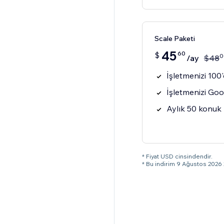
Scale Paketi
45
60
$
0
/ay
$
48
İşletmenizi 100'
İşletmenizi Goog
Aylık 50 konuk 
* Fiyat USD cinsindendir.
* Bu indirim 9 Ağustos 2026 2