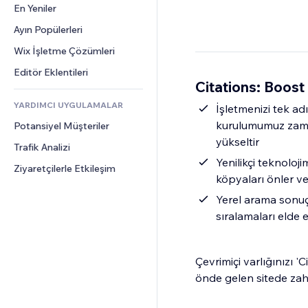
Dönüşüm
Depolama Çözümleri
En Yeniler
PDF
Görüntü Efektleri
Sohbet
Stoksuz Satış
Dosya Paylaşımı
Ayın Popülerleri
Düğmeler ve Menüler
Yorumlar
Fiyatlandırma ve Abonelik
Haberler
Afişler ve Rozetler
Wix İşletme Çözümleri
Telefon
Kitle Fonlaması
İçerik Hizmetleri
Hesap Makineleri
Topluluk
Editör Eklentileri
Yiyecek ve İçecek
Citations: Boost
Metin Efektleri
Arama
Değerlendirmeler ve Müşteri 
Görüşleri
YARDIMCI UYGULAMALAR
Hava Durumu
İşletmenizi tek ad
CRM
kurulumumuz zaman
Potansiyel Müşteriler
Grafik ve Tablolar
yükseltir
Trafik Analizi
Yenilikçi teknoloji
Ziyaretçilerle Etkileşim
köpyaları önler ve
Yerel arama sonuç
sıralamaları elde ed
Çevrimiçi varlığınızı '
önde gelen sitede zahm