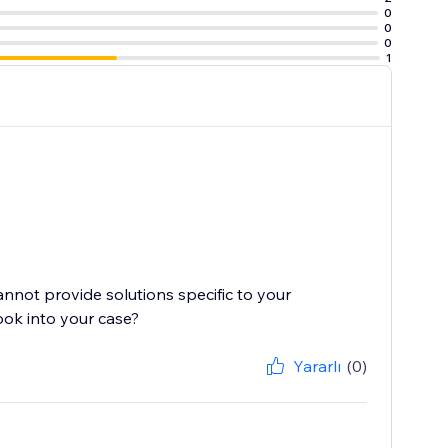
0
0
0
1
cannot provide solutions specific to your
ook into your case?
Yararlı
(0)