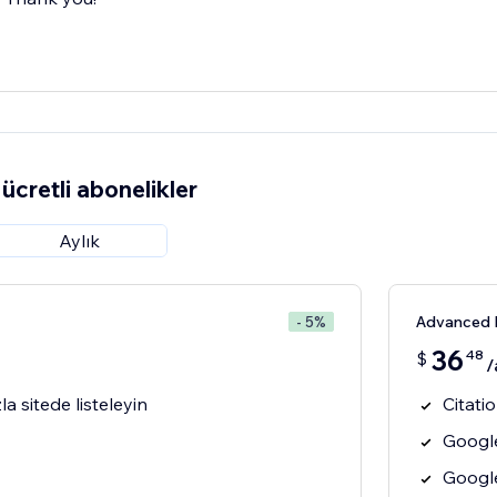
ücretli abonelikler
Aylık
Advanced 
- 5%
36
48
$
/
la sitede listeleyin
Citati
Google
Google