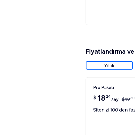
Fiyatlandırma ve 
Yıllık
Pro Paketi
18
24
$
20
/ay
$
19
Sitenizi 100'den faz