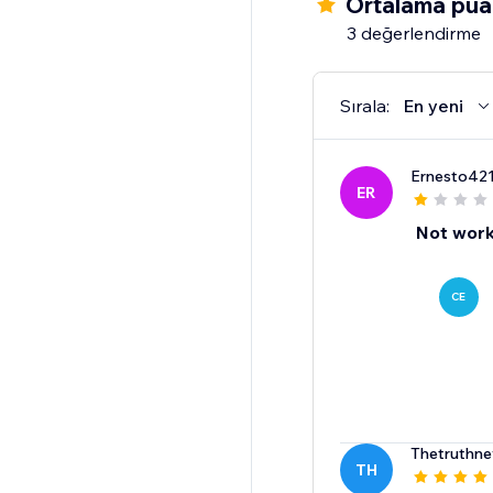
Ortalama pua
3 değerlendirme
Sırala:
En yeni
Ernesto42
ER
Not work
CE
Thetruthne
TH