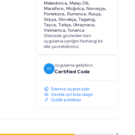
Makedonca
,
Malay Dili
,
Marathice
,
Moğolca
,
Norveççe
,
Portekizce
,
Rumence
,
Rusça
,
Sırpça
,
Slovakça
,
Tagalog
,
Tayca
,
Türkçe
,
Ukraynaca
,
Vietnamca
,
Yunanca
Sitenizde gösterilen tüm
uygulama içeriğini herhangi bir
dile çevirebilirsiniz.
Uygulama geliştirici:
CC
Certified Code
Sitemizi ziyaret edin
Destek için bize ulaşın
Gizlilik politikası
2