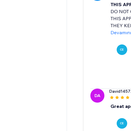
THIS AP
DO NOT 
THIS AP
THEY KE
Devamın
CE
David1457
DA
Great a
CE