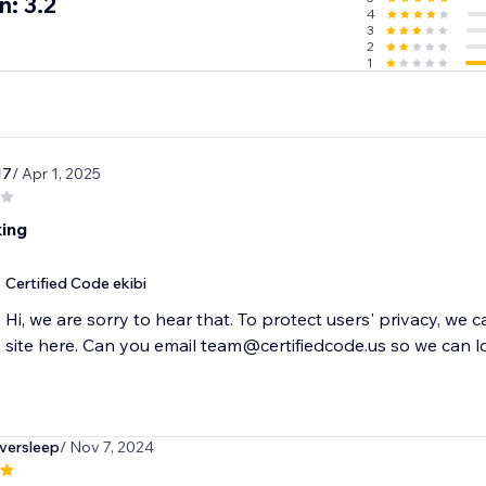
n: 3.2
4
3
2
1
17
/ Apr 1, 2025
ing
Certified Code ekibi
Hi, we are sorry to hear that. To protect users' privacy, we 
site here. Can you email team@certifiedcode.us so we can l
versleep
/ Nov 7, 2024