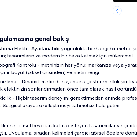
ygulamasına genel bakış
tırma Efekti - Ayarlanabilir yoğunlukla herhangi bir metne şık,
yın; tasarımlarınıza modern bir hava katmak için mükemmel
 Tipografi Kontrolü - metninizin her yönü: markanıza veya yara
eçimi, boyut (piksel cinsinden) ve metin rengi
izleme - Dinamik metin dönüşümünü gösteren etkileşimli vu
ık efektinizin sonlandırmadan önce tam olarak nasıl görün
icilik - Hiçbir tasarım deneyimi gerektirmeden anında profes
n. Sezgisel arayüz özelleştirmeyi zahmetsiz hale getirir
filerine görsel heyecan katmak isteyen tasarımcılar ve içerik
tır. Uygulama, sıradan kelimeleri çarpıcı görsel öğelere dön