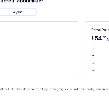
ücretli abonelikler
Aylık
Prime Pake
54
72
$
/
3:59 UTC itibarıyla sona erer. Uygulama geliştiricisi, indirimi dilediği zaman son