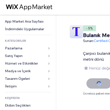
App Market Ana Sayfası
- 5%
İndirimdeki Uygulamalar
Bulanık Me
Sunan:
Certified
KATEGORİLER
Pazarlama
Çarpıcı bulanık
Satış Yapın
Reklamlar
metni dönü
Mobil
Hizmet ve Etkinlikler
Mağazalar için uygulamalar
Henüz değe
Site Analizleri
Gönderim ve Teslimat
Medya ve İçerik
Oteller
Sosyal Ağ
Satış Düğmeleri
Etkinlikler
Tasarım Ögeleri
Galeri
SEO
Online Kurslar
Restoranlar
Müzik
Haritalar ve Navigasyon
İletişim 
Etkileşim
Sipariş Üzerine Baskı
Emlak
Podcast
Gizlilik ve Güvenlik
Formlar
Ücretsiz paket me
Site Listeleri
Muhasebe
KEŞFEDİN
Randevular
Fotoğrafçılık
Saat
Blog
E-posta
Kuponlar ve Müşteri Sadakati
Ekibin Seçtikleri
Video
Sayfa Şablonları
Anketler