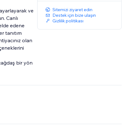
Sitemizi ziyaret edin
e ayarlayarak ve
Destek için bize ulaşın
un. Canlı
Gizlilik politikası
 elde edene
er tanıtım
htiyacınız olan
çeneklerini
 çağdaş bir yön