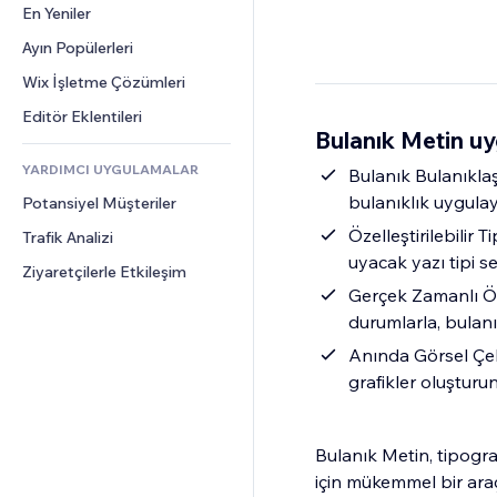
Dönüşüm
Depolama Çözümleri
En Yeniler
PDF
Görüntü Efektleri
Sohbet
Stoksuz Satış
Dosya Paylaşımı
Ayın Popülerleri
Düğmeler ve Menüler
Yorumlar
Fiyatlandırma ve Abonelik
Haberler
Afişler ve Rozetler
Wix İşletme Çözümleri
Telefon
Kitle Fonlaması
İçerik Hizmetleri
Hesap Makineleri
Topluluk
Editör Eklentileri
Yiyecek ve İçecek
Bulanık Metin u
Metin Efektleri
Arama
Değerlendirmeler ve Müşteri 
Görüşleri
YARDIMCI UYGULAMALAR
Hava Durumu
Bulanık Bulanıklaş
CRM
bulanıklık uygula
Potansiyel Müşteriler
Grafik ve Tablolar
Özelleştirilebilir
Trafik Analizi
uyacak yazı tipi s
Ziyaretçilerle Etkileşim
Gerçek Zamanlı Ön
durumlarla, bulan
Anında Görsel Çek
grafikler oluşturu
Bulanık Metin, tipogra
için mükemmel bir araç