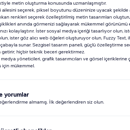
ektiyle metin oluşturma konusunda uzmanlaşmıştır.
ipi ailesini seçerek, piksel boyutunu düzeninize uyacak şekild
kan renkleri seçerek özelleştirilmiş metin tasarımları oluştur
ğişiklikleri anında görmenizi sağlayarak mükemmel görünümü
 kolaylaştırır. İster sosyal medya içeriği tasarlıyor olun, ist
olun, ister göz alıcı web öğeleri oluşturuyor olun, Fuzzy Text, i
çabayla sunar. Sezgisel tasarım paneli, güçlü özelleştirme se
getirir; hiçbir teknik beceri gerektirmez.
medya yöneticileri, grafik tasarımcıları ve görsel içeriklerine
s için mükemmel.
e yorumlar
erlendirme almamış. İlk değerlendiren siz olun.