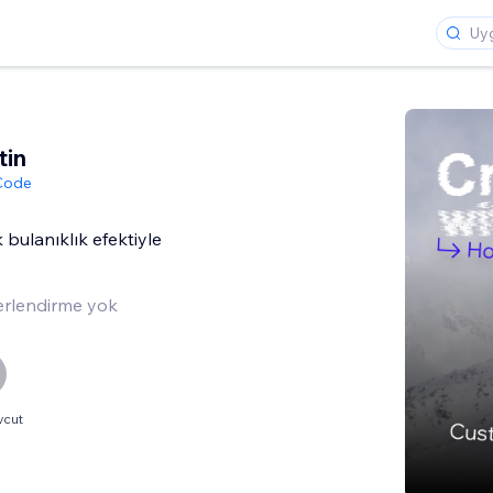
tin
 Code
 bulanıklık efektiyle
rlendirme yok
vcut