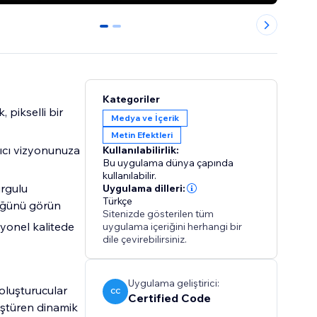
0
1
Kategoriler
 pikselli bir
Medya ve İçerik
Metin Efektleri
tıcı vizyonunuza
Kullanılabilirlik:
Bu uygulama dünya çapında
kullanılabilir.
rgulu
Uygulama dilleri:
Türkçe
düğünü görün
Sitenizde gösterilen tüm
yonel kalitede
uygulama içeriğini herhangi bir
dile çevirebilirsiniz.
Uygulama geliştirici:
 oluşturucular
CC
Certified Code
üştüren dinamik