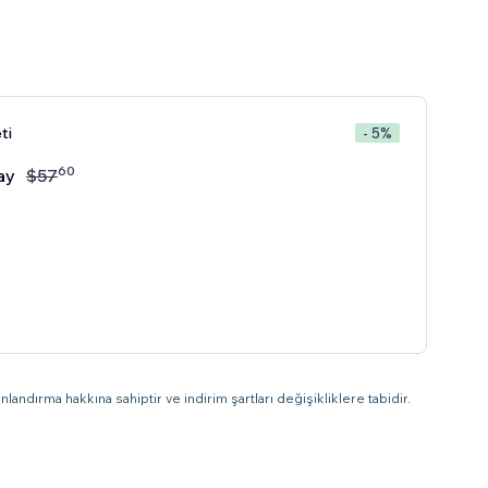
ti
- 5%
60
ay
$
57
landırma hakkına sahiptir ve indirim şartları değişikliklere tabidir.