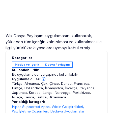
Wix Dosya Paylaşımı uygulamasını kullanarak,
yüklenen tüm içeriğin kaldırılması ve kullanılması ile
ilgili yürürlükteki yasalara uymayı kabul etmiş
sayılırsınız.
Kategoriler
Medya ve İçerik
Dosya Paylaşımı
Kullanılabilirlik:
Bu uygulama dünya çapında kullanılabilir.
Uygulama dilleri:
Türkçe
,
Almanca
,
Çek
,
Çince
,
Danca
,
Fransızca
,
Hintçe
,
Hollandaca
,
İspanyolca
,
İsveççe
,
İtalyanca
,
Japonca
,
Korece
,
Lehçe
,
Norveççe
,
Portekizce
,
Rusça
,
Tayca
,
Türkçe
,
Ukraynaca
Yer aldığı kategori:
Hipaa Supported Apps
,
Wix'in Geliştirdikleri
,
Wix İşletme Çözümleri
,
Bedava Uygulamalar