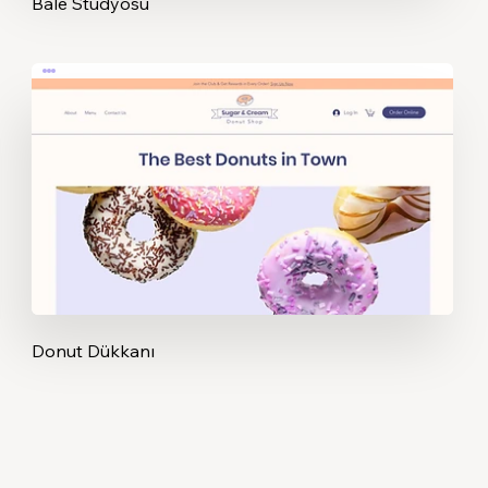
Bale Stüdyosu
Donut Dükkanı