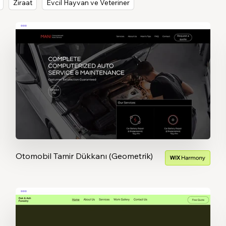
Ziraat
Evcil Hayvan ve Veteriner
Otomobil Tamir Dükkanı (Geometrik)