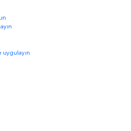
lun
layın
de uygulayın