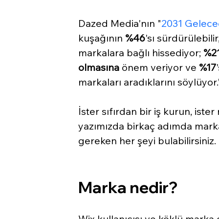
Dazed Media'nın "
2031 Gelece
kuşağının 
%46
'sı sürdürülebilir,
markalara bağlı hissediyor; 
%2
olmasına
 önem veriyor ve 
%17
markaları aradıklarını söylüyor.
İster sıfırdan bir iş kurun, ister
yazımızda birkaç adımda marka
gereken her şeyi bulabilirsiniz. 
Marka nedir?
Wix kullanıcısı ve köklü marka 