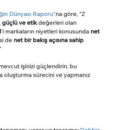
ğin Dünyası Raporu"
na göre, "Z 
 
güçlü ve etik
 değerleri olan 
1
'i markaların niyetleri konusunda 
net 
'si de 
net bir bakış açısına sahip
"
 mevcut işinizi güçlendirin, bu 
 oluşturma sürecini ve yapmanız 
danışmanı, yazar ve tasarımcı 
Debbie 