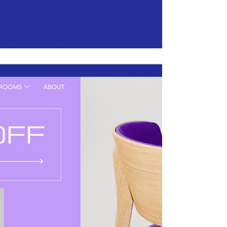
27 Şub 2024
10 dakikada okunur
Ev Hanımları İçin En İyi 17 Para
Kazanma Yolu (ve Detaylı Rehber)