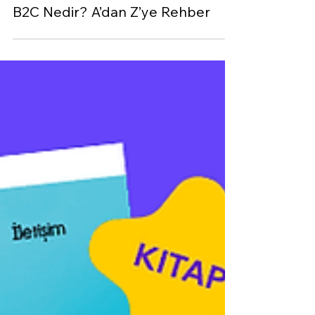
29 Ağu 2024
8 dakikada okunur
B2C Nedir? A’dan Z’ye Rehber