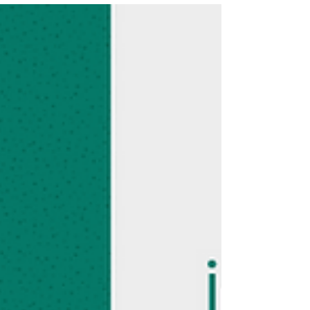
C2B Nedir? A’dan Z’ye Rehber